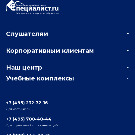
Слушателям
Акции
Корпоративным клиентам
Мастер-классы и вебинары
Корпоративным заказчикам
Онлайн-тестирование
Наш центр
Отзывы компаний
Учебные комплексы
Информация о центре
Отзывы слушателей
Белорусско-Савеловский
3-я ул. Ямского Поля, д. 32, 1-й подъезд, 5-й этаж
Наши преподаватели
+7 (495) 232-32-16
Для частных лиц
Радио
ул. Радио, д.24, корпус 1, 2-й подъезд, 2-й этаж
+7 (495) 780-48-44
Для слушателей от организаций
Таганский