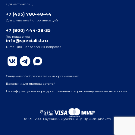
Для частных лиц
Радио
ул. Радио, д.24, корпус 1, 2-й подъезд, 2-й этаж
+7 (495) 780-48-44
Для слушателей от организаций
Таганский
+7 (800) 444-28-35
ул. Воронцовская, д. 35Б, корп.2, 5-й этаж
Тех. поддержка
info@specialist.ru
E-mail для направления вопросов
Бауманский
ул. Бауманская, д. 6, стр. 2, бизнес-центр «Виктория
Плаза», 4-й этаж
Сведения об образовательных организациях
Вакансии для преподавателей
На информационном ресурсе применяются рекомендательные технологии
© 1991–2026 Бауманский учебный центр «Специалист»