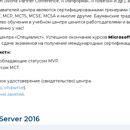
ft (World Partner Conference, «Платформа», «Полигон» и др.)
авателей центра являются сертифицированными тренерами
, MCP, MCTS, MCSE, MCSA и многие другие. Бауманские трад
тво обучения в учебном центре ценится работодателями и в
енно у нас!
центра «Специалист». Успешное окончание курсов
Microsof
 к сдаче экзаменов на получение международных сертифика
ист»:
 обладающие статусом MVP.
усом MCT.
ое удостоверение (свидетельство) центра.
р
,
открытое
).
ени занятий
.
erver 2016