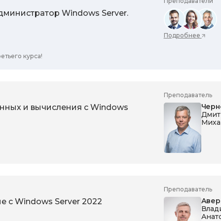
Преподаватели
министратор Windows Server.
Подробнее
етьего курса!
Преподаватель
Черн
анных и вычисления с Windows
Дмит
Миха
Преподаватель
Авер
е с Windows Server 2022
Влад
Анат