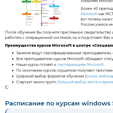
событиях Microso
Более 40 препод
Microsoft
как MCT
вот почему качес
России учился им
После обучения Вы получите престижное свидетельство 
работать с операционной системой, но и подготовит Вас
Преимущества курсов Microsoft в центре «Специал
Занятия ведут сертифицированные преподаватели,
Все преподаватели курсов Microsoft обладают стат
Наши курсы готовят к
сертификациям Microsoft
.
По окончании курсов слушатели получают престижн
Широкий выбор форматов обучения (
очное
,
вебина
Стартует много групп,
большой выбор места и врем
Расписание по курсам windows S