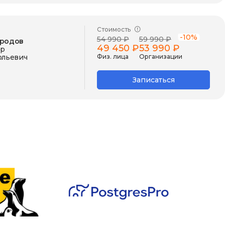
Стоимость
-10%
54 990 ₽
59 990 ₽
родов
49 450 ₽
53 990 ₽
р
ольевич
Физ. лица
Организации
Записаться