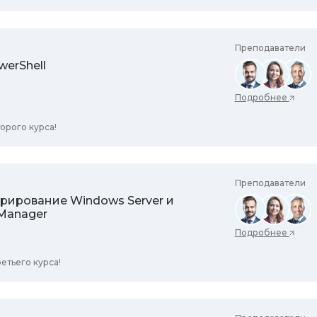
Преподаватели
werShell
Подробнее
орого курса!
Преподаватели
рирование Windows Server и
 Manager
Подробнее
етьего курса!