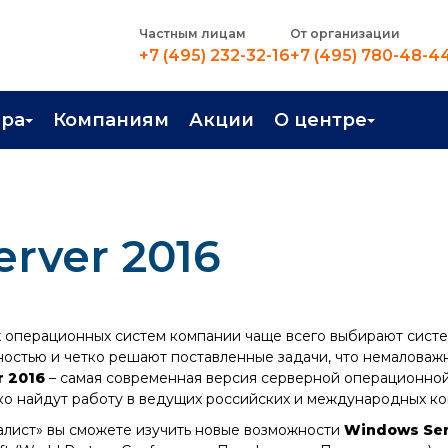
Частным лицам
От организации
+7 (495) 232-32-16
+7 (495) 780-48-4
ера
Компаниям
Акции
О центре
иентация
Контакты
рные профессии
Новости
rver 2016
стройство
О центре
в Центре
Преподаватели
Вакансии
 операционных систем компании чаще всего выбирают систе
остью и четко решают поставленные задачи, что немаловаж
 2016
– самая современная версия серверной операционной
гко найдут работу в ведущих российских и международных ко
алист» вы сможете изучить новые возможности
Windows Ser