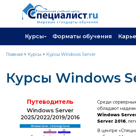
Курсы
Форматы обучения
Карь
Каталог курсов
Профор
Главная
>
Курсы
>
Курсы Windows Server
Повышение квалификации
Популя
Курсы Windows Se
Профессиональная переподготовка
Трудоу
Экзамены вендоров
Работа 
Программа лояльности
Путеводитель
Среди серверных
обладают надежн
Windows Server
Подарить сертификат на обучение
Windows Server
2025/2022/2019/2016
Server 2016
, ле
В центре «Специ