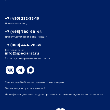
Отзывы слушателей
Белорусско-Савеловский
3-я ул. Ямского Поля, д. 32, 1-й подъезд, 5-й этаж
Наши преподаватели
+7 (495) 232-32-16
Для частных лиц
Радио
ул. Радио, д.24, корпус 1, 2-й подъезд, 2-й этаж
+7 (495) 780-48-44
Для слушателей от организаций
Таганский
+7 (800) 444-28-35
ул. Воронцовская, д. 35Б, корп.2, 5-й этаж
Тех. поддержка
info@specialist.ru
E-mail для направления вопросов
Бауманский
ул. Бауманская, д. 6, стр. 2, бизнес-центр «Виктория
Плаза», 4-й этаж
Сведения об образовательных организациях
Вакансии для преподавателей
На информационном ресурсе применяются рекомендательные технологии