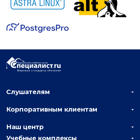
Слушателям
Акции
Корпоративным клиентам
Мастер-классы и вебинары
Корпоративным заказчикам
Онлайн-тестирование
Наш центр
Отзывы компаний
Учебные комплексы
Информация о центре