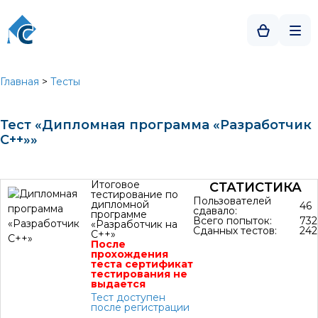
Главная
>
Тесты
Тест «Дипломная программа «Разработчик
С++»»
Итоговое
СТАТИСТИКА
тестирование по
Пользователей
дипломной
46
сдавало:
программе
Всего попыток:
732
«Разработчик на
Сданных тестов:
242
С++»
После
прохождения
теста сертификат
тестирования не
выдается
Тест доступен
после регистрации