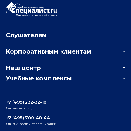
Слушателям
Акции
Корпоративным клиентам
Мастер-классы и вебинары
Корпоративным заказчикам
Онлайн-тестирование
Наш центр
Отзывы компаний
Учебные комплексы
Информация о центре
Отзывы слушателей
Белорусско-Савеловский
3-я ул. Ямского Поля, д. 32, 1-й подъезд, 5-й этаж
Наши преподаватели
+7 (495) 232-32-16
Для частных лиц
Радио
ул. Радио, д.24, корпус 1, 2-й подъезд, 2-й этаж
+7 (495) 780-48-44
Для слушателей от организаций
Таганский