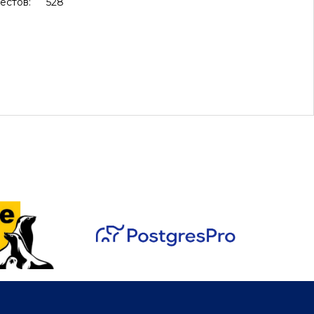
естов:
528