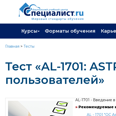
Курсы
Форматы обучения
Карь
Каталог курсов
Профор
Главная
>
Тесты
Повышение квалификации
Популя
Тест «AL-1701: AST
Профессиональная переподготовка
Трудоу
Экзамены вендоров
Работа 
пользователей»
Программа лояльности
Подарить сертификат на обучение
AL-1701 - Введение в 
»
Рекомендуемые 
AL - 1701 "ОС As