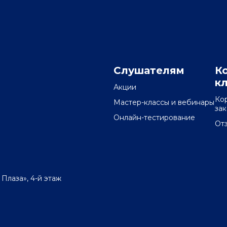
Слушателям
К
к
Акции
Ко
Мастер-классы и вебинары
за
Онлайн-тестирование
От
 Плаза», 4-й этаж