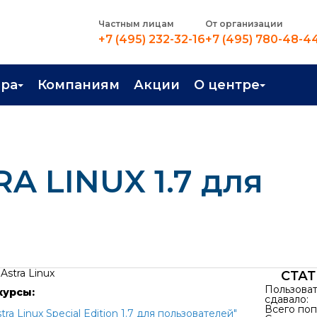
Частным лицам
От организации
+7 (495) 232-32-16
+7 (495) 780-48-4
ера
Компаниям
Акции
О центре
иентация
Контакты
рные профессии
Новости
RA LINUX 1.7 для
стройство
О центре
в Центре
Преподаватели
Вакансии
Astra Linux
СТА
Пользова
курсы:
сдавало:
Всего поп
tra Linux Special Edition 1.7 для пользователей"