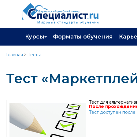
Курсы
Форматы обучения
Карь
Каталог курсов
Профор
Главная
>
Тесты
Повышение квалификации
Популя
Тест «Маркетплей
Профессиональная переподготовка
Трудоу
Экзамены вендоров
Работа 
Программа лояльности
Тест для альтернатив
После прохождения
Подарить сертификат на обучение
Тест доступен после