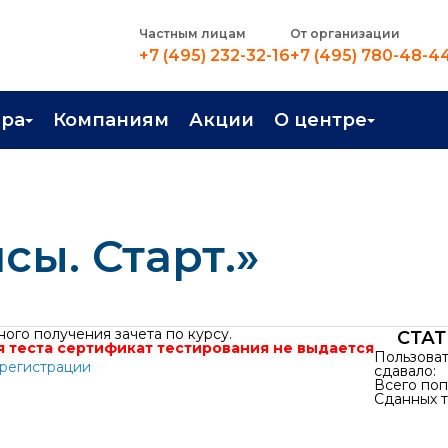
Частным лицам
От организации
+7 (495) 232-32-16
+7 (495) 780-48-4
ера
Компаниям
Акции
О центре
иентация
Контакты
рные профессии
Новости
сы. Старт.»
стройство
О центре
в Центре
Преподаватели
Вакансии
ного получения зачета по курсу.
СТА
 теста сертификат тестирования не выдается
Пользова
 регистрации
сдавало:
Всего поп
Сданных т