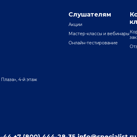
Слушателям
К
к
Акции
Ко
Мастер-классы и вебинары
за
Онлайн-тестирование
От
 Плаза», 4-й этаж
8-44
+7 (800) 444-28-35
info@specialist.ru