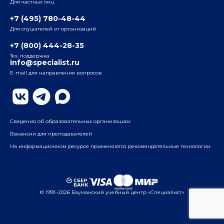
Для частных лиц
Радио
ул. Радио, д.24, корпус 1, 2-й подъезд, 2-й этаж
+7 (495) 780-48-44
Для слушателей от организаций
Таганский
+7 (800) 444-28-35
ул. Воронцовская, д. 35Б, корп.2, 5-й этаж
Тех. поддержка
info@specialist.ru
E-mail для направления вопросов
Бауманский
ул. Бауманская, д. 6, стр. 2, бизнес-центр «Виктория
Плаза», 4-й этаж
Сведения об образовательных организациях
Вакансии для преподавателей
На информационном ресурсе применяются рекомендательные технологии
© 1991–2026 Бауманский учебный центр «Специалист»