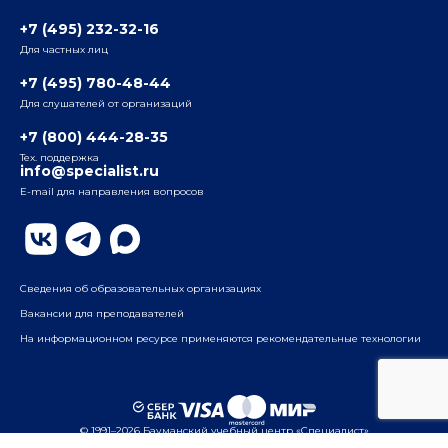
3-я ул. Ямского Поля, д. 32, 1-й подъезд, 5-й этаж
Наши преподаватели
+7 (495) 232-32-16
Для частных лиц
Радио
ул. Радио, д.24, корпус 1, 2-й подъезд, 2-й этаж
+7 (495) 780-48-44
Для слушателей от организаций
Таганский
+7 (800) 444-28-35
ул. Воронцовская, д. 35Б, корп.2, 5-й этаж
Тех. поддержка
info@specialist.ru
E-mail для направления вопросов
Бауманский
ул. Бауманская, д. 6, стр. 2, бизнес-центр «Виктория
Плаза», 4-й этаж
Сведения об образовательных организациях
Вакансии для преподавателей
На информационном ресурсе применяются рекомендательные технологии
© 1991–2026 Бауманский учебный центр «Специалист»