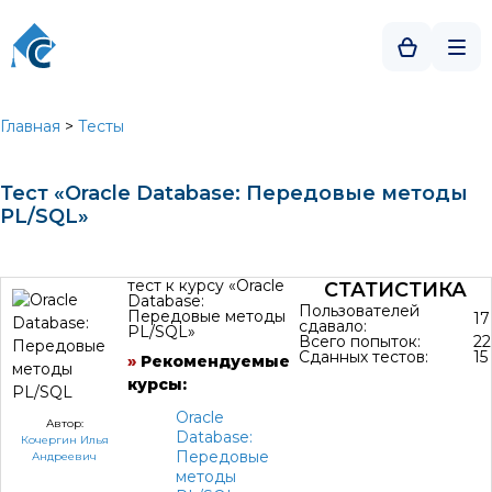
Главная
>
Тесты
Тест «Oracle Database: Передовые методы
PL/SQL»
тест к курсу «Oracle
СТАТИСТИКА
Database:
Пользователей
Передовые методы
17
сдавало:
PL/SQL»
Всего попыток:
22
Сданных тестов:
15
»
Рекомендуемые
курсы:
Oracle
Автор:
Database:
Кочергин Илья
Передовые
Андреевич
методы