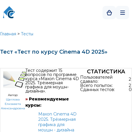
Главная
>
Тесты
Тест «Тест по курсу Cinema 4D 2025»
Тест содержит 15
СТАТИСТИКА
вопросов по программе
Пользователей
курса «Maxon Cinema 4D
2
сдавало:
2025. Трёхмерная
Всего попыток:
2
графика для моушн-
Сданных тестов:
0
дизайна».
Автор:
»
Рекомендуемые
Щеглова
Елизавета
курсы:
Александровна
Maxon Cinema 4D
2025. Трёхмерная
графика для
моушн - дизайна