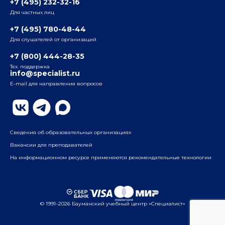
+7 (495) 232-32-16
Для частных лиц
Радио
ул. Радио, д.24, корпус 1, 2-й подъезд, 2-й этаж
+7 (495) 780-48-44
Для слушателей от организаций
Таганский
+7 (800) 444-28-35
ул. Воронцовская, д. 35Б, корп.2, 5-й этаж
Тех. поддержка
info@specialist.ru
E-mail для направления вопросов
Бауманский
ул. Бауманская, д. 6, стр. 2, бизнес-центр «Виктория
Плаза», 4-й этаж
Сведения об образовательных организациях
Вакансии для преподавателей
На информационном ресурсе применяются рекомендательные технологии
© 1991–2026 Бауманский учебный центр «Специалист»