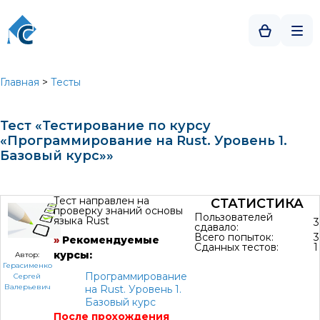
Главная
>
Тесты
Тест «Тестирование по курсу
«Программирование на Rust. Уровень 1.
Базовый курс»»
Тест направлен на
СТАТИСТИКА
проверку знаний основы
Пользователей
языка Rust
3
сдавало:
Всего попыток:
3
»
Рекомендуемые
Сданных тестов:
1
курсы:
Автор:
Герасименко
Программирование
Сергей
Валерьевич
на Rust. Уровень 1.
Базовый курс
После прохождения