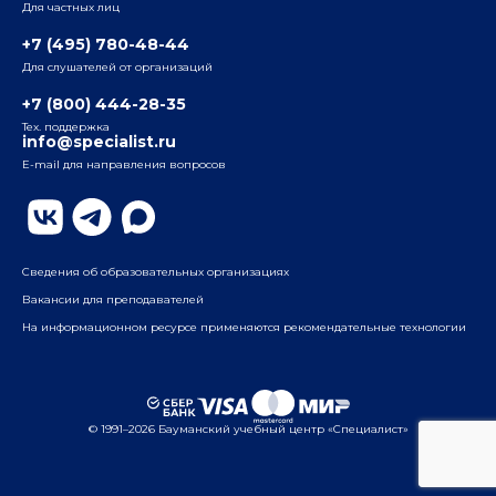
Для частных лиц
Радио
ул. Радио, д.24, корпус 1, 2-й подъезд, 2-й этаж
+7 (495) 780-48-44
Для слушателей от организаций
Таганский
+7 (800) 444-28-35
ул. Воронцовская, д. 35Б, корп.2, 5-й этаж
Тех. поддержка
info@specialist.ru
E-mail для направления вопросов
Бауманский
ул. Бауманская, д. 6, стр. 2, бизнес-центр «Виктория
Плаза», 4-й этаж
Сведения об образовательных организациях
Вакансии для преподавателей
На информационном ресурсе применяются рекомендательные технологии
© 1991–2026 Бауманский учебный центр «Специалист»