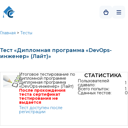
Главная
>
Тесты
Тест «Дипломная программа «DevOps-
инженер» (Лайт)»
Итоговое тестирование по
СТАТИСТИКА
дипломной программе
Пользователей
Дипломная программа
1
сдавало:
«DevOps-инженер» (Лайт)
Всего попыток:
1
После прохождения
Сданных тестов:
0
теста сертификат
тестирования не
выдается
Тест доступен после
регистрации