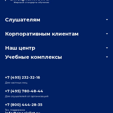
Слушателям
Акции
Корпоративным клиентам
Мастер-классы и вебинары
Корпоративным заказчикам
Онлайн-тестирование
Наш центр
Отзывы компаний
Учебные комплексы
Информация о центре
Отзывы слушателей
Белорусско-Савеловский
3-я ул. Ямского Поля, д. 32, 1-й подъезд, 5-й этаж
Наши преподаватели
+7 (495) 232-32-16
Для частных лиц
Радио
ул. Радио, д.24, корпус 1, 2-й подъезд, 2-й этаж
+7 (495) 780-48-44
Для слушателей от организаций
Таганский
+7 (800) 444-28-35
ул. Воронцовская, д. 35Б, корп.2, 5-й этаж
Тех. поддержка