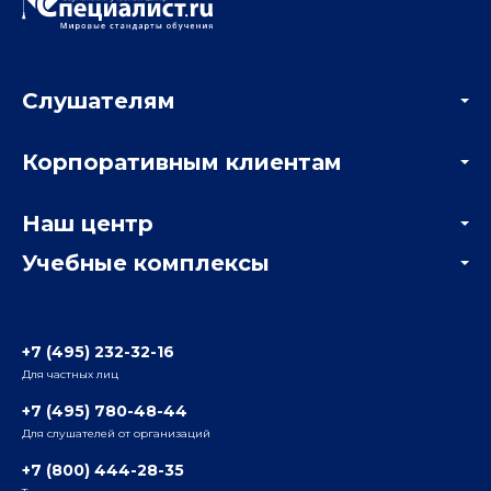
Слушателям
Акции
Корпоративным клиентам
Мастер-классы и вебинары
Корпоративным заказчикам
Онлайн-тестирование
Наш центр
Отзывы компаний
Учебные комплексы
Информация о центре
Отзывы слушателей
Белорусско-Савеловский
3-я ул. Ямского Поля, д. 32, 1-й подъезд, 5-й этаж
Наши преподаватели
+7 (495) 232-32-16
Для частных лиц
Радио
ул. Радио, д.24, корпус 1, 2-й подъезд, 2-й этаж
+7 (495) 780-48-44
Для слушателей от организаций
Таганский
+7 (800) 444-28-35
ул. Воронцовская, д. 35Б, корп.2, 5-й этаж