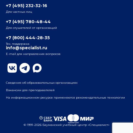
+7 (495) 232-32-16
Для частных лиц
Радио
ул. Радио, д.24, корпус 1, 2-й подъезд, 2-й этаж
+7 (495) 780-48-44
Для слушателей от организаций
Таганский
+7 (800) 444-28-35
ул. Воронцовская, д. 35Б, корп.2, 5-й этаж
Тех. поддержка
info@specialist.ru
E-mail для направления вопросов
Бауманский
ул. Бауманская, д. 6, стр. 2, бизнес-центр «Виктория
Плаза», 4-й этаж
Сведения об образовательных организациях
Вакансии для преподавателей
На информационном ресурсе применяются рекомендательные технологии
© 1991–2026 Бауманский учебный центр «Специалист»