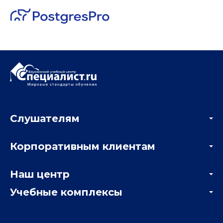
Слушателям
Акции
Корпоративным клиентам
Мастер-классы и вебинары
Корпоративным заказчикам
Онлайн-тестирование
Наш центр
Отзывы компаний
Учебные комплексы
Информация о центре
Отзывы слушателей
Белорусско-Савеловский
3-я ул. Ямского Поля, д. 32, 1-й подъезд, 5-й этаж
Наши преподаватели