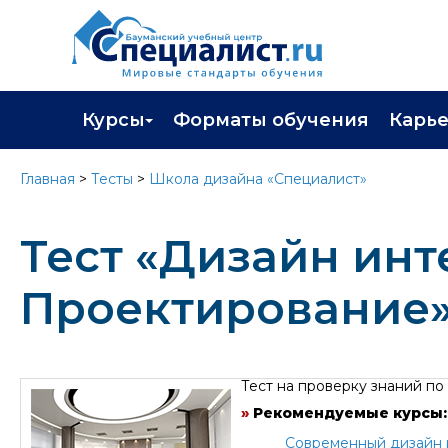
Курсы
Форматы обучения
Карь
Каталог курсов
Профор
Главная
>
Тесты
>
Школа дизайна «Специалист»
Повышение квалификации
Популя
Тест «Дизайн инте
Профессиональная переподготовка
Трудоу
Экзамены вендоров
Работа 
Проектирование
Программа лояльности
Подарить сертификат на обучение
Тест на проверку знаний по
»
Рекомендуемые курсы:
Современный дизайн и