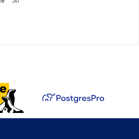
ов:
261