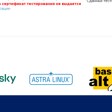
Сданных тест
 сертификат тестирования не выдается
трации