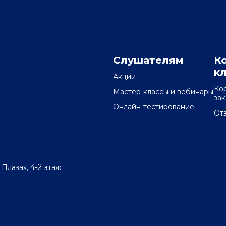
Слушателям
К
к
Акции
Ко
Мастер-классы и вебинары
за
Онлайн-тестирование
От
 Плаза», 4-й этаж