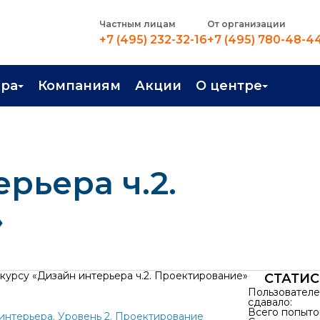
Частным лицам
От организации
+7 (495) 232-32-16
+7 (495) 780-48-4
ера
Компаниям
Акции
О центре
иентация
Контакты
рные профессии
Новости
рьера ч.2.
стройство
О центре
в Центре
Преподаватели
»
Вакансии
 курсу «Дизайн интерьера ч.2. Проектирование»
СТАТИС
Пользовател
сдавало:
Всего попыто
нтерьера. Уровень 2. Проектирование