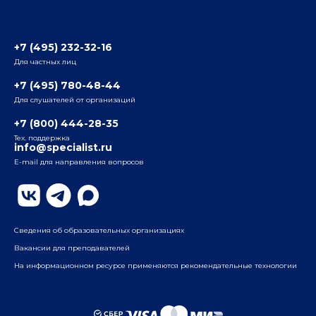
Отзывы слушателей
Белорусско-Савеловский
3-я ул. Ямского Поля, д. 32, 1-й подъезд, 5-й этаж
Наши преподаватели
+7 (495) 232-32-16
Для частных лиц
Радио
ул. Радио, д.24, корпус 1, 2-й подъезд, 2-й этаж
+7 (495) 780-48-44
Для слушателей от организаций
Таганский
+7 (800) 444-28-35
ул. Воронцовская, д. 35Б, корп.2, 5-й этаж
Тех. поддержка
info@specialist.ru
E-mail для направления вопросов
Бауманский
ул. Бауманская, д. 6, стр. 2, бизнес-центр «Виктория
Плаза», 4-й этаж
Сведения об образовательных организациях
Вакансии для преподавателей
На информационном ресурсе применяются рекомендательные технологии