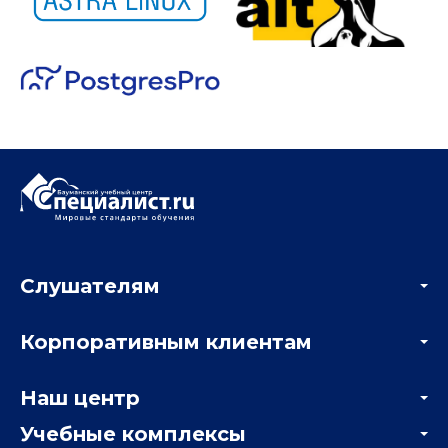
Слушателям
Акции
Корпоративным клиентам
Мастер-классы и вебинары
Корпоративным заказчикам
Онлайн-тестирование
Наш центр
Отзывы компаний
Учебные комплексы
Информация о центре