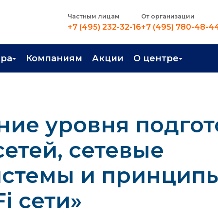
Частным лицам
От организации
+7 (495) 232-32-16
+7 (495) 780-48-4
ера
Компаниям
Акции
О центре
иентация
Контакты
рные профессии
Новости
ние уровня подго
стройство
О центре
в Центре
Преподаватели
сетей, сетевые
Вакансии
истемы и принцип
i сети»