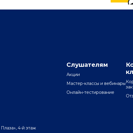
Слушателям
К
к
Акции
Ко
Мастер-классы и вебинары
за
Онлайн-тестирование
От
 Плаза», 4-й этаж