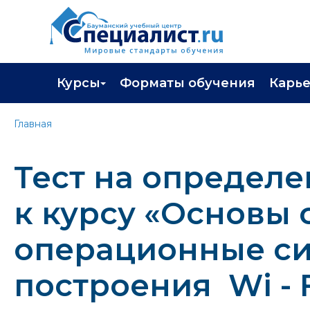
Курсы
Форматы обучения
Карь
Каталог курсов
Профор
Главная
Повышение квалификации
Популя
Тест на определе
Профессиональная переподготовка
Трудоу
Экзамены вендоров
Работа 
к курсу «Основы 
Программа лояльности
операционные с
Подарить сертификат на обучение
построения Wi - F