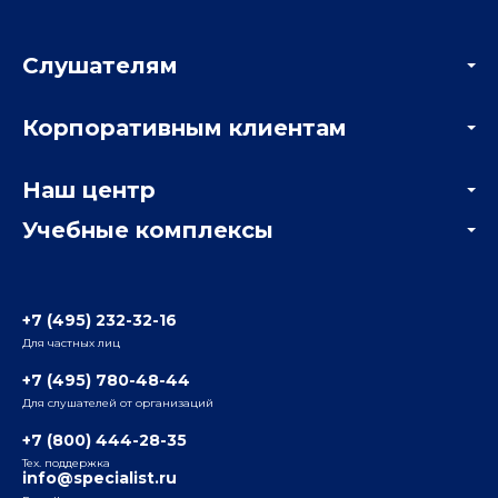
Слушателям
Акции
Корпоративным клиентам
Мастер-классы и вебинары
Корпоративным заказчикам
Онлайн-тестирование
Наш центр
Отзывы компаний
Учебные комплексы
Информация о центре
Отзывы слушателей
Белорусско-Савеловский
3-я ул. Ямского Поля, д. 32, 1-й подъезд, 5-й этаж
Наши преподаватели
+7 (495) 232-32-16
Для частных лиц
Радио
ул. Радио, д.24, корпус 1, 2-й подъезд, 2-й этаж
+7 (495) 780-48-44
Для слушателей от организаций
Таганский
+7 (800) 444-28-35
ул. Воронцовская, д. 35Б, корп.2, 5-й этаж
Тех. поддержка
info@specialist.ru