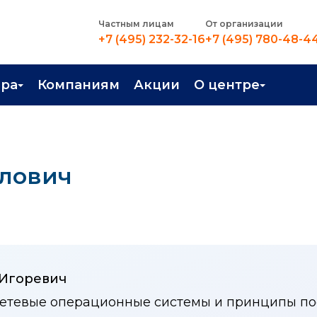
Частным лицам
От организации
+7 (495) 232-32-16
+7 (495) 780-48-4
ера
Компаниям
Акции
О центре
иентация
Контакты
рные профессии
Новости
йлович
стройство
О центре
в Центре
Преподаватели
Вакансии
 Игоревич
сетевые операционные системы и принципы пос