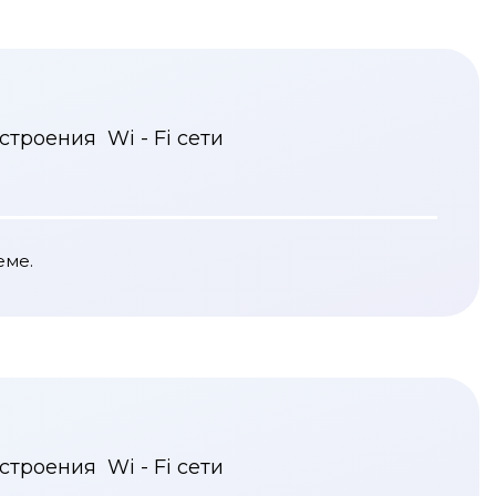
троения Wi - Fi сети
еме.
троения Wi - Fi сети