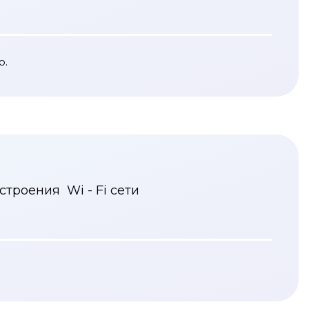
о.
троения Wi - Fi сети