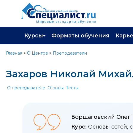
Курсы
Форматы обучения
Карь
Каталог курсов
Профор
Главная
>
О Центре
>
Преподаватели
Повышение квалификации
Популя
Захаров Николай Миха
Профессиональная переподготовка
Трудоу
Экзамены вендоров
Работа 
О преподавателе
Отзывы
Тесты
Программа лояльности
Подарить сертификат на обучение
Борщаговский Олег
Курс:
Основы сетей, 