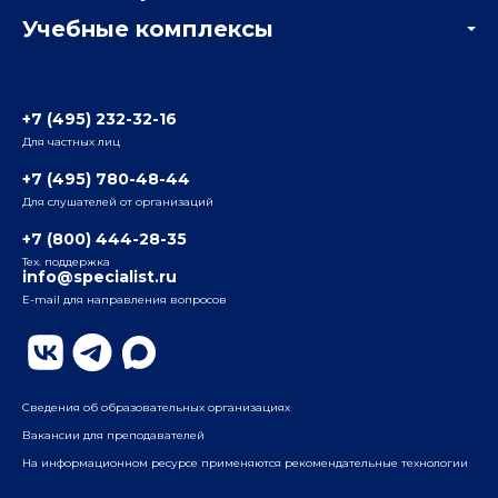
Учебные комплексы
Информация о центре
Отзывы слушателей
Белорусско-Савеловский
3-я ул. Ямского Поля, д. 32, 1-й подъезд, 5-й этаж
Наши преподаватели
+7 (495) 232-32-16
Для частных лиц
Радио
ул. Радио, д.24, корпус 1, 2-й подъезд, 2-й этаж
+7 (495) 780-48-44
Для слушателей от организаций
Таганский
+7 (800) 444-28-35
ул. Воронцовская, д. 35Б, корп.2, 5-й этаж
Тех. поддержка
info@specialist.ru
E-mail для направления вопросов
Бауманский
ул. Бауманская, д. 6, стр. 2, бизнес-центр «Виктория
Плаза», 4-й этаж
Сведения об образовательных организациях
Вакансии для преподавателей
На информационном ресурсе применяются рекомендательные технологии