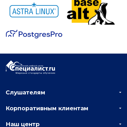
Слушателям
Акции
Корпоративным клиентам
Мастер-классы и вебинары
Корпоративным заказчикам
Онлайн-тестирование
Наш центр
Отзывы компаний