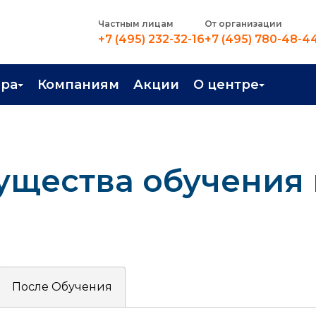
Частным лицам
От организации
+7 (495) 232-32-16
+7 (495) 780-48-4
ера
Компаниям
Акции
О центре
иентация
Контакты
рные профессии
Новости
щества обучения 
стройство
О центре
в Центре
Преподаватели
Вакансии
После Обучения