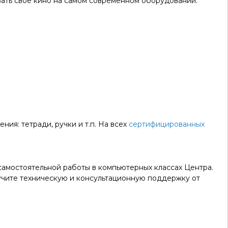
авать свое кино на самом современном оборудовании.
ия: тетради, ручки и т.п. На всех
сертифицированных
амостоятельной работы в компьютерных классах Центра.
учите техническую и консультационную поддержку от