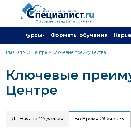
Курсы
Форматы обучения
Карь
Каталог курсов
Профор
Главная
>
О Центре
>
Ключевые преимущества
Повышение квалификации
Популя
Ключевые преиму
Профессиональная переподготовка
Трудоу
Экзамены вендоров
Работа 
Центре
Программа лояльности
Подарить сертификат на обучение
До Начала Обучения
Во Время Обучения