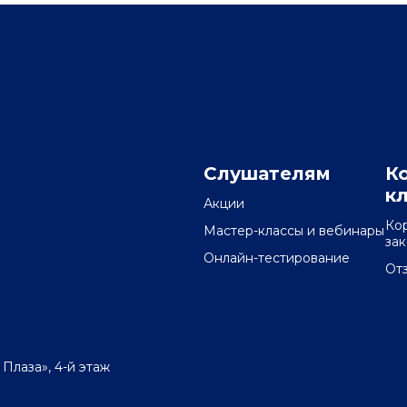
Слушателям
К
к
Акции
Ко
Мастер-классы и вебинары
за
Онлайн-тестирование
От
 Плаза», 4-й этаж