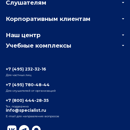
Слушателям
Акции
Корпоративным клиентам
Мастер-классы и вебинары
Корпоративным заказчикам
Онлайн-тестирование
Наш центр
Отзывы компаний
Учебные комплексы
Информация о центре
Отзывы слушателей
Белорусско-Савеловский
3-я ул. Ямского Поля, д. 32, 1-й подъезд, 5-й этаж
Наши преподаватели
+7 (495) 232-32-16
Для частных лиц
Радио
ул. Радио, д.24, корпус 1, 2-й подъезд, 2-й этаж
+7 (495) 780-48-44
Для слушателей от организаций
Таганский
+7 (800) 444-28-35
ул. Воронцовская, д. 35Б, корп.2, 5-й этаж
Тех. поддержка
info@specialist.ru
E-mail для направления вопросов
Бауманский
ул. Бауманская, д. 6, стр. 2, бизнес-центр «Виктория
Плаза», 4-й этаж