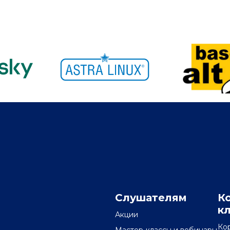
Слушателям
К
к
Акции
Ко