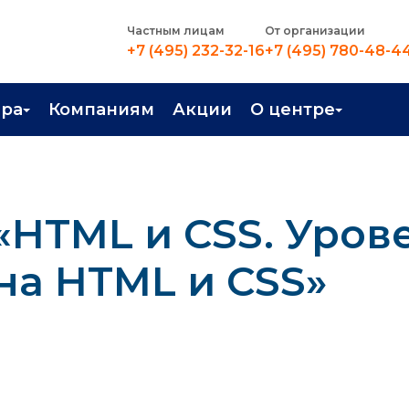
Частным лицам
От организации
+7 (495) 232-32-16
+7 (495) 780-48-4
ера
Компаниям
Акции
О центре
иентация
Контакты
рные профессии
Новости
«HTML и CSS. Урове
стройство
О центре
в Центре
Преподаватели
на HTML и СSS»
Вакансии