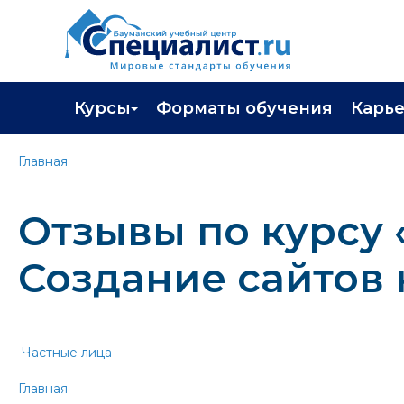
Курсы
Форматы обучения
Карь
Каталог курсов
Профор
Главная
Повышение квалификации
Популя
Отзывы по курсу 
Профессиональная переподготовка
Трудоу
Экзамены вендоров
Работа 
Создание сайтов 
Программа лояльности
Подарить сертификат на обучение
Частные лица
Главная