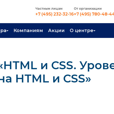
Частным лицам
От организации
+7 (495) 232-32-16
+7 (495) 780-48-4
ера
Компаниям
Акции
О центре
иентация
Контакты
рные профессии
Новости
«HTML и CSS. Урове
стройство
О центре
в Центре
Преподаватели
на HTML и СSS»
Вакансии