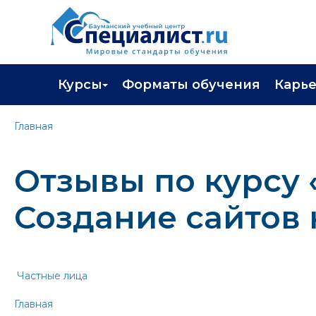
Курсы
Форматы обучения
Карь
Каталог курсов
Профор
Главная
Повышение квалификации
Популя
Отзывы по курсу 
Профессиональная переподготовка
Трудоу
Экзамены вендоров
Работа 
Создание сайтов 
Программа лояльности
Подарить сертификат на обучение
Частные лица
Главная