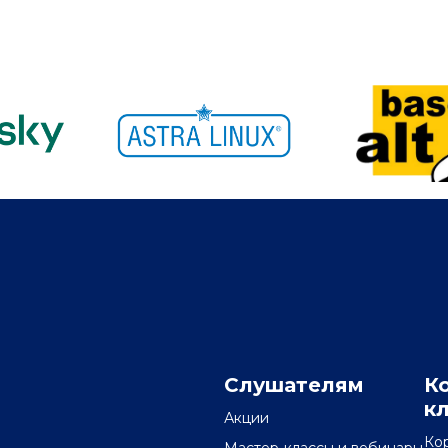
Слушателям
К
к
Акции
Ко