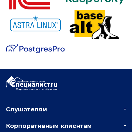
Слушателям
Акции
Корпоративным клиентам
Мастер-классы и вебинары