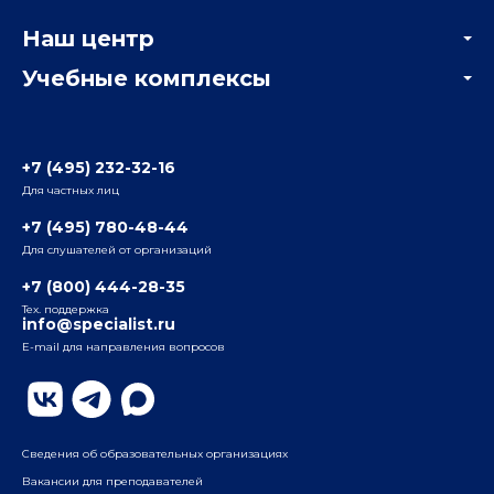
Корпоративным заказчикам
Онлайн-тестирование
Наш центр
Отзывы компаний
Учебные комплексы
Информация о центре
Отзывы слушателей
Белорусско-Савеловский
3-я ул. Ямского Поля, д. 32, 1-й подъезд, 5-й этаж
Наши преподаватели
+7 (495) 232-32-16
Для частных лиц
Радио
ул. Радио, д.24, корпус 1, 2-й подъезд, 2-й этаж
+7 (495) 780-48-44
Для слушателей от организаций
Таганский
+7 (800) 444-28-35
ул. Воронцовская, д. 35Б, корп.2, 5-й этаж
Тех. поддержка
info@specialist.ru
E-mail для направления вопросов
Бауманский
ул. Бауманская, д. 6, стр. 2, бизнес-центр «Виктория
Плаза», 4-й этаж
Сведения об образовательных организациях
Вакансии для преподавателей