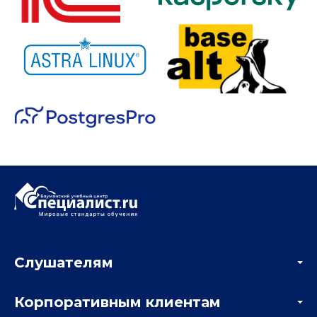
Слушателям
Акции
Корпоративным клиентам
Мастер-классы и вебинары