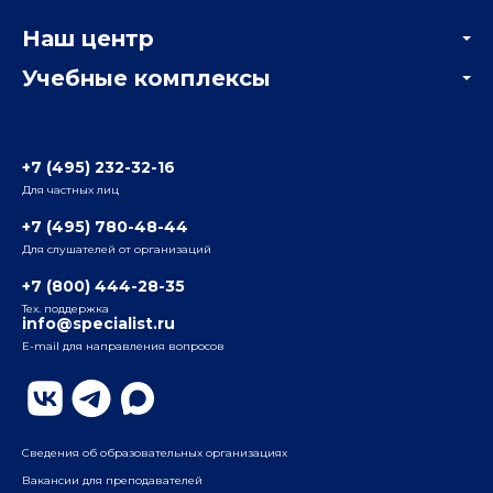
Корпоративным заказчикам
Онлайн-тестирование
Наш центр
Отзывы компаний
Учебные комплексы
Информация о центре
Отзывы слушателей
Белорусско-Савеловский
3-я ул. Ямского Поля, д. 32, 1-й подъезд, 5-й этаж
Наши преподаватели
+7 (495) 232-32-16
Для частных лиц
Радио
ул. Радио, д.24, корпус 1, 2-й подъезд, 2-й этаж
+7 (495) 780-48-44
Для слушателей от организаций
Таганский
+7 (800) 444-28-35
ул. Воронцовская, д. 35Б, корп.2, 5-й этаж
Тех. поддержка
info@specialist.ru
E-mail для направления вопросов
Бауманский
ул. Бауманская, д. 6, стр. 2, бизнес-центр «Виктория
Плаза», 4-й этаж
Сведения об образовательных организациях
Вакансии для преподавателей