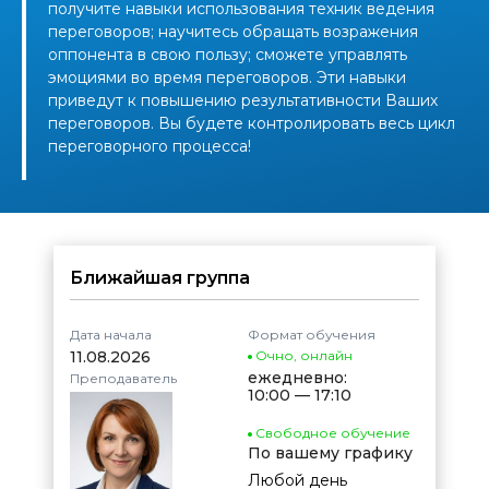
получите навыки использования техник ведения
переговоров; научитесь обращать возражения
оппонента в свою пользу; сможете управлять
эмоциями во время переговоров. Эти навыки
приведут к повышению результативности Ваших
переговоров. Вы будете контролировать весь цикл
переговорного процесса!
Ближайшая группа
Дата начала
Формат обучения
11.08.2026
Очно
,
онлайн
ежедневно:
Преподаватель
10:00 — 17:10
Свободное обучение
По вашему графику
Любой день