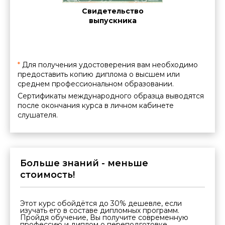
Cе
ние о
Свидетельство
межд
нии
выпускника
ации
*
Для получения удостоверения вам необходимо
предоставить копию диплома о высшем или
среднем профессиональном образовании.
Сертификаты международного образца выводятся
после окончания курса в личном кабинете
слушателя.
Больше знаний - меньше
стоимость!
Этот курс обойдётся до 30% дешевле, если
изучать его в составе дипломных программ.
Пройдя обучение, Вы получите современную
профессию и диплом о переподготовке.