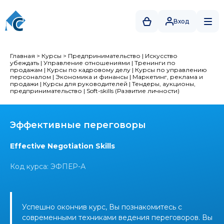
Вход
Главная
>
Курсы
>
Предпринимательство
|
Искусство
убеждать
|
Управление отношениями
|
Тренинги по
продажам
|
Курсы по кадровому делу
|
Курсы по управлению
персоналом
|
Экономика и финансы
|
Маркетинг, реклама и
продажи
|
Курсы для руководителей
|
Тендеры, аукционы,
предпринимательство
|
Soft-skills (Развитие личности)
Эффективные переговоры
Effective Negotiation Skills
Код курса: ЭФПЕР-А
Успешно окончив курс, Вы познакомитесь с
современными техниками ведения переговоров. Вы