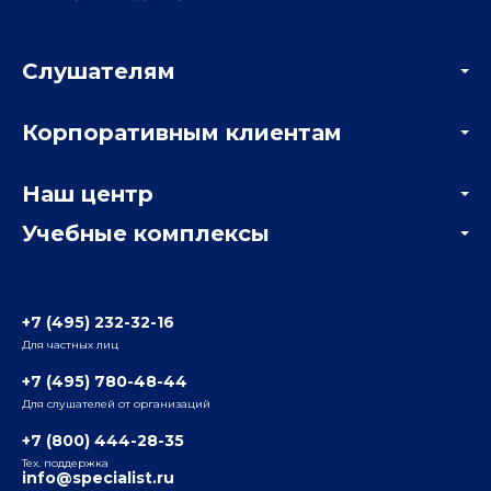
Слушателям
Акции
Корпоративным клиентам
Мастер-классы и вебинары
Корпоративным заказчикам
Онлайн-тестирование
Наш центр
Отзывы компаний
Учебные комплексы
Информация о центре
Отзывы слушателей
Белорусско-Савеловский
3-я ул. Ямского Поля, д. 32, 1-й подъезд, 5-й этаж
Наши преподаватели
+7 (495) 232-32-16
Для частных лиц
Радио
ул. Радио, д.24, корпус 1, 2-й подъезд, 2-й этаж
+7 (495) 780-48-44
Для слушателей от организаций
Таганский
+7 (800) 444-28-35
ул. Воронцовская, д. 35Б, корп.2, 5-й этаж
Тех. поддержка
info@specialist.ru