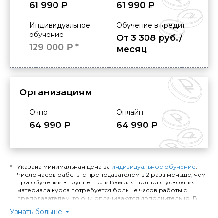
61 990 ₽
61 990 ₽
Индивидуальное
Обучение в кредит
обучение
От 3 308 руб./
129 000 ₽ *
месяц
Организациям
Очно
Онлайн
64 990 ₽
64 990 ₽
Указана минимальная цена за
индивидуальное обучение
.
Число часов работы с преподавателем в 2 раза меньше, чем
при обучении в группе. Если Вам для полного усвоения
материала курса потребуется больше часов работы с
преподавателем, то они оплачиваются дополнительно. В
случае занятий по индивидуальной программе расчёт
Узнать больше
стоимости обучения и количества необходимых часов