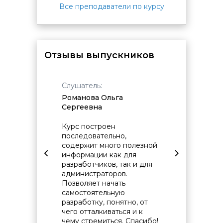
Все преподаватели по курсу
Отзывы выпускников
Слушатель:
Слушат
Романова Ольга
Сейба
Сергеевна
Анатол
ольшой
Курс построен
Получи
последовательно,
конкре
т
содержит много полезной
теме, н
 задач.
информации как для
понима
задач
разработчиков, так и для
примен
.
администраторов.
(полез
ущества
Позволяет начать
данных
х
самостоятельную
област
разработку, понятно, от
деятел
чего отталкиваться и к
чему стремиться. Спасибо!