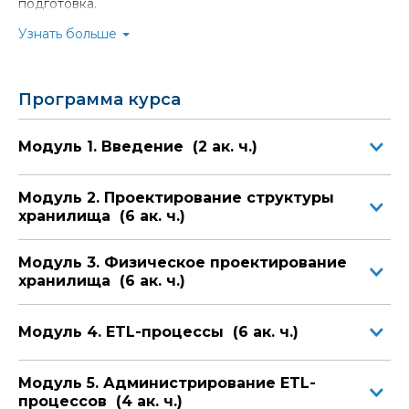
подготовка.
неполадок SSIS пакетов;
реализовывать ETL решение, которое
Узнать больше
поддерживает инкрементную загрузку
хранилища и изменение данных;
управлять данными в хранилище;
Программа курса
расширять пакеты SSIS пользовательскими
скриптами и компонентами;
Модуль 1. Введение (2 ак. ч.)
разворачивать и настраивать пакеты SSIS;
предоставлять данные из хранилищ для
аналитических приложений и других
Модуль 2. Проектирование структуры
потребителей.
хранилища (6 ак. ч.)
Специалисты, обладающие этими знаниями и навыками,
Модуль 3. Физическое проектирование
в настоящее время крайне востребованы.
хранилища (6 ак. ч.)
Обучение по мировым стандартам позволяет нашим
выпускникам работать в ведущих компаниях России и
других стран. Они делают успешную карьеру и
Модуль 4. ETL-процессы (6 ак. ч.)
пользуются уважением работодателей.
Модуль 5. Администрирование ETL-
процессов (4 ак. ч.)