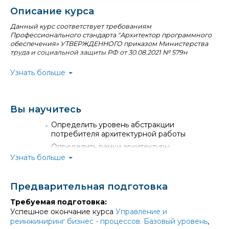
Описание курса
Данный курс соответствует требованиям
Профессионального стандарта "Архитектор программного
обеспечения» УТВЕРЖДЕННОГО приказом Министерства
труда и социальной защиты РФ от 30.08.2021 № 579н
Цель курса: понять назначение и принципы построения
Узнать больше
модели архитектуры предприятия.
Курс основан на практическом опыте работы в
крупных корпорациях.
Курс включает в себя теоретическую и
Вы научитесь
практическую части, таким образом, слушатель
получает базовые навыки, понимание
Определить уровень абстракции
принципов.
потребителя архитектурной работы
Практические примеры рассматриваются c
Определить рамки архитектуры
применением языка моделирования Archimate, а
Узнать больше
Обосновать выбор нотации между UML и
также использованием средства моделирования
Archimate
Archi.
Выбрать уровень абстракции модели
Курс основан на языке моделирования
Предварительная подготовка
Archimate, доступном к использованию без
Использование основных способов
Требуемая подготовка:
лицензионных отчислений.
проверки и контроля качества модели
Успешное окончание курса
Управление и
Слушатели курса смогут применить свои знания
Описание концептуальной архитектуры
реинжиниринг бизнес - процессов. Базовый уровень
,
и навыки в моделировании архитектуры
предприятия в нотации Archimate