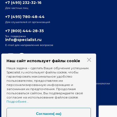
+7 (495) 232-32-16
Для частных лиц
Радио
ул. Радио, д.24, корпус 1, 2-й подъезд, 2-й этаж
+7 (495) 780-48-44
Для слушателей от организаций
Таганский
+7 (800) 444-28-35
ул. Воронцовская, д. 35Б, корп.2, 5-й этаж
Тех. поддержка
info@specialist.ru
E-mail для направления вопросов
Бауманский
ул. Бауманская, д. 6, стр. 2, бизнес-центр «Виктория
Плаза», 4-й этаж
Наш сайт использует файлы cookie
Наша задача – сделать Ваше обучение успешным.
Сведения об образовательных организациях
Specialist.ru использует файлы cookie, чтобы
гарантировать максимальное удобство
Вакансии для преподавателей
пользователям, предоставляя им
На информационном ресурсе применяются рекомендательные технологии
персонализированную информацию и
запоминая их предпочтения. Продолжая
пользоваться сайтом, Вы подтверждаете своё
согласие на использование файлов cookie.
Подробнее...
© 1991–2026 Бауманский учебный центр «Специалист»
Согласен(-на)