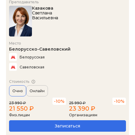
Преподаватель
Казакова
Светлана
Васильевна
Место
Белорусско-Савеловский
Белорусская
Савеловская
Стоимость
Очно
Онлайн
-10%
-10%
23 990 ₽
25 990 ₽
21 550 ₽
23 390 ₽
Физ.лицам
Организациям
Записаться