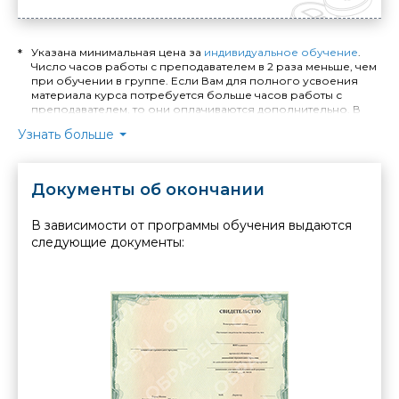
Указана минимальная цена за
индивидуальное обучение
.
Число часов работы с преподавателем в 2 раза меньше, чем
при обучении в группе. Если Вам для полного усвоения
материала курса потребуется больше часов работы с
преподавателем, то они оплачиваются дополнительно. В
случае занятий по индивидуальной программе расчёт
Узнать больше
стоимости обучения и количества необходимых часов
производится отдельно.
Длительность индивидуального обучения - минимум 4
Документы об окончании
академических часа. Стоимость обучения в Москве
уточняйте у менеджера. При выездном индивидуальном
обучении устанавливается надбавка: +40% от стоимости
В зависимости от программы обучения выдаются
заказанных часов при выезде в пределах МКАД, +40% от
следующие документы:
стоимости заказанных часов и + 1% от стоимости заказанных
часов за каждый километр удаления от МКАД при выезде в
пределах Московской области. Стоимость выезда за
пределы Московской области рассчитывается
индивидуально менеджерами по работе с корпоративными
клиентами.
Для юридических лиц (организаций) указана цена,
действующая при полной предоплате.