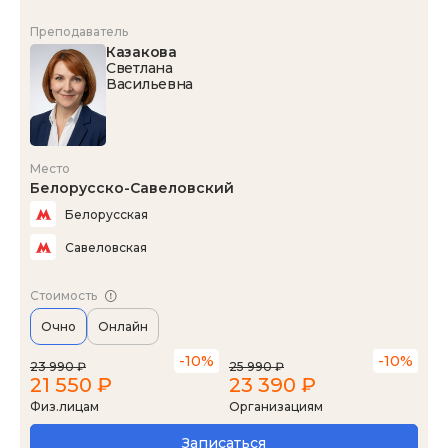
Преподаватель
Казакова
Светлана
Васильевна
Место
Белорусско-Савеловский
Белорусская
Савеловская
Стоимость
Очно
Онлайн
-10%
-10%
23 990 ₽
25 990 ₽
21 550 ₽
23 390 ₽
Физ.лицам
Организациям
Записаться