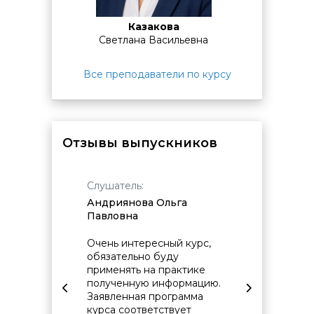
последнем занятии или основываться на результатах
выполнения практических заданий в ходе курса.
Казакова
Светлана Васильевна
Все преподаватели по курсу
Отзывы выпускников
Слушатель:
Слушат
андр
Андриянова Ольга
Никул
Павловна
Борис
олезен,
Очень интересный курс,
Расшир
ый и
обязательно буду
имея и
ый.
применять на практике
предст
ет и
полученную информацию.
архите
людей,
Заявленная программа
предпр
ают в
курса соответствует
получи