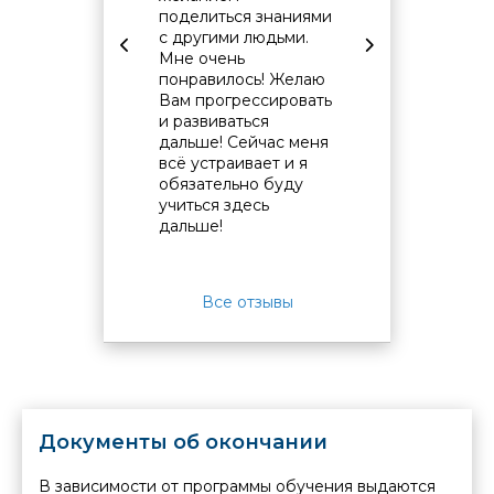
поделиться знаниями
от момент
с другими людьми.
курсов до
Мне очень
непосред
понравилось! Желаю
обучения.
Вам прогрессировать
Информа
и развиваться
обмен на
дальше! Сейчас меня
уровне. О
всё устраивает и я
связь с к
обязательно буду
"бумажны
учиться здесь
документ
дальше!
организо
прекрасно
Все отзывы
Документы об окончании
В зависимости от программы обучения выдаются