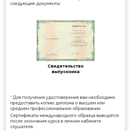
следующие документы:
Cе
ние о
Свидетельство
межд
нии
выпускника
ации
*
Для получения удостоверения вам необходимо
предоставить копию диплома о высшем или
среднем профессиональном образовании.
Сертификаты международного образца выводятся
после окончания курса в личном кабинете
слушателя.