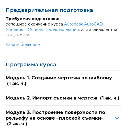
средствами Civil 3D.
Выводить таблицы и спецификации сетей
Предварительная подготовка
средствами Civil 3D.
Требуемая подготовка:
Быстро находить коллизии сетей.
Успешное окончание курса
Autodesk AutoCAD.
Уровень 1. Основы проектирования
, или эквивалентная
подготовка.
Специалисты, обладающие этими знаниями и навыками,
в настоящее время крайне востребованы.
Узнать больше
Обучение по мировым стандартам позволяет нашим
выпускникам работать в ведущих компаниях России и
других стран. Они делают успешную карьеру и
пользуются уважением работодателей.
Программа курса
Модуль 1. Создание чертежа по шаблону
(1 ак. ч.)
Модуль 2. Импорт съемки в чертеж (1 ак. ч.)
Модуль 3. Построение поверхности по
рельефу на основе «плоской съемки»
(2 ак. ч.)