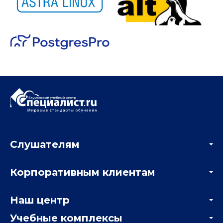
Слушателям
Акции
Корпоративным клиентам
Мастер-классы и вебинары
Корпоративным заказчикам
Онлайн-тестирование
Наш центр
Отзывы компаний
Учебные комплексы
Информация о центре