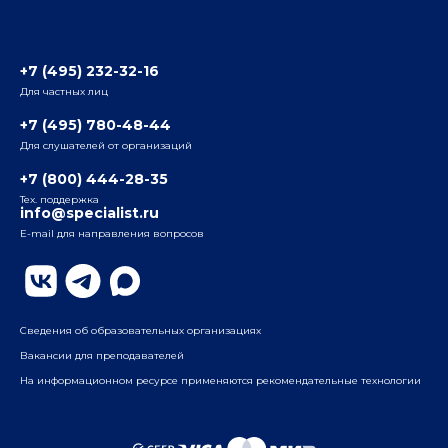
Отзывы слушателей
Белорусско-Савеловский
3-я ул. Ямского Поля, д. 32, 1-й подъезд, 5-й этаж
Наши преподаватели
+7 (495) 232-32-16
Для частных лиц
Радио
ул. Радио, д.24, корпус 1, 2-й подъезд, 2-й этаж
+7 (495) 780-48-44
Для слушателей от организаций
Таганский
+7 (800) 444-28-35
ул. Воронцовская, д. 35Б, корп.2, 5-й этаж
Тех. поддержка
info@specialist.ru
E-mail для направления вопросов
Бауманский
ул. Бауманская, д. 6, стр. 2, бизнес-центр «Виктория
Плаза», 4-й этаж
Сведения об образовательных организациях
Вакансии для преподавателей
На информационном ресурсе применяются рекомендательные технологии