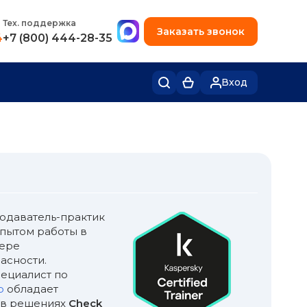
+7 (495) 780-48-49
Тех. поддержка
Заказать звонок
4
+7 (800) 444-28-35
Вход
одаватель-практик
опытом работы в
фере
асности.
ециалист по
b
обладает
 в решениях
Check