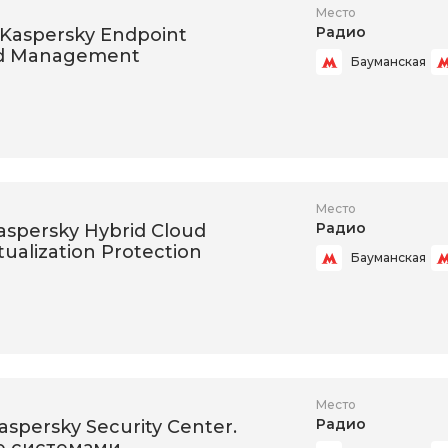
Место
Радио
: Kaspersky Endpoint
nd Management
Бауманская
Место
Радио
Kaspersky Hybrid Cloud
rtualization Protection
Бауманская
Место
Радио
Kaspersky Security Center.