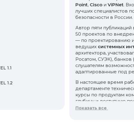
Point
,
Cisco
и
ViPNet
. Вх
лучших специалистов 
безопасности в России.
Автор пяти публикаций 
50 проектов по внедре
— по проектированию и
ведущих
системных ин
архитектора, участвовал
Росатом, СУЭК), банков
слушателям возможность
L 1.1
адаптированные под ре
В настоящее время раб
L 1.2
департаменте техническ
курсы по продуктам ком
глубину и доступную по
множеству примеров, п
Показать все
Слушатели отмечают его
но комфортную атмосфер
разбираться даже в сам