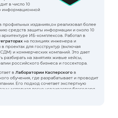
одит в число 10
по информационной
в профильных изданиях,он реализовал более
нию средств защиты информации и около 10
 архитектуре ИБ-комплексов. Работал в
теграторах
на позициях инженера и
 в проектах для госструктур (включая
 (СДМ) и коммерческих компаний. Это дает
 разбирать на занятиях живые кейсы,
алии российского бизнеса и госсектора.
отает в
Лаборатории Касперского
в
ого обучения, где разрабатывает и проводит
пании. Его подход сочетает экспертную
дачу: материал легко усваивается благодаря
рактическим задачам и живой подаче.
 умение вовлечь в процесс, создать рабочую,
у, где легко задавать вопросы и
ых сложных темах.