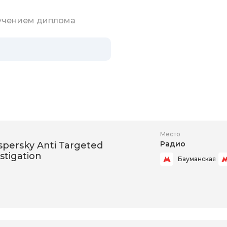
лучением диплома
Место
Радио
aspersky Anti Targeted
stigation
Бауманская