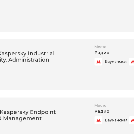
Место
Радио
Kaspersky Industrial
ty. Administration
Бауманская
Место
Радио
: Kaspersky Endpoint
nd Management
Бауманская