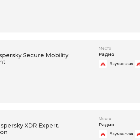
Место
Радио
aspersky Secure Mobility
nt
Бауманская
Место
Радио
aspersky XDR Expert.
ion
Бауманская