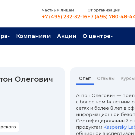
Частным лицам
От организации
+7 (495) 232-32-16
+7 (495) 780-48-4
ера
Компаниям
Акции
О центре
иентация
Контакты
рные профессии
Новости
стройство
О центре
тон Олегович
Опыт
Отзывы
Курсы
в Центре
Преподаватели
Антон Олегович — преп
Вакансии
с более чем 14-летним 
сетях и более 8 лет в с
информационной безоп
Сертифицированный сп
ерского
продуктам
Kaspersky La
обширной экспертизой