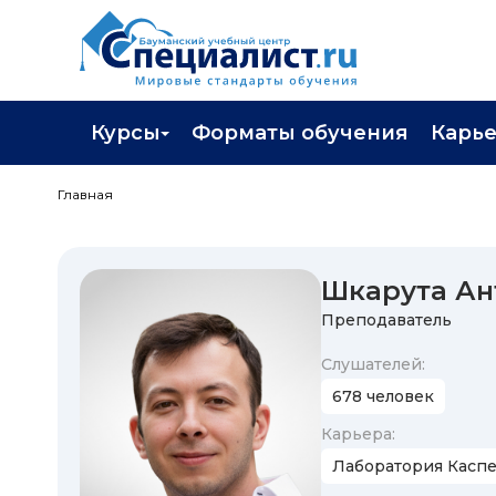
Курсы
Форматы обучения
Карь
Каталог курсов
Профор
Главная
Повышение квалификации
Популя
Профессиональная переподготовка
Трудоу
Шкарута Ан
Экзамены вендоров
Работа 
Преподаватель
Программа лояльности
Cлушателей:
678 человек
Подарить сертификат на обучение
Карьера:
Лаборатория Касп