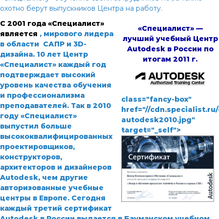
охотно берут выпускников Центра на работу.
С 2001 года «Специалист»
«Специалист» —
является
, мирового лидера
лучший учебный Центр
в области САПР и 3D-
Autodesk в России по
дизайна. 10 лет Центр
итогам 2011 г.
«Специалист» каждый год
подтверждает высокий
уровень качества обучения
и профессионализма
class="fancy-box"
преподавателей. Так в 2010
href="//cdn.specialist.r
году «Специалист»
autodesk2010.jpg"
выпустил больше
target="_self">
высококвалифицированных
проектировщиков,
конструкторов,
архитекторов и дизайнеров
Autodesk, чем другие
авторизованные учебные
центры в Европе. Сегодня
каждый третий сертификат
Autodesk
в России выдается в Бауманском учебном