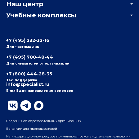
Наш центр
Отзывы компаний
Учебные комплексы
Информация о центре
Отзывы слушателей
Белорусско-Савеловский
3-я ул. Ямского Поля, д. 32, 1-й подъезд, 5-й этаж
Наши преподаватели
+7 (495) 232-32-16
Для частных лиц
Радио
ул. Радио, д.24, корпус 1, 2-й подъезд, 2-й этаж
+7 (495) 780-48-44
Для слушателей от организаций
Таганский
+7 (800) 444-28-35
ул. Воронцовская, д. 35Б, корп.2, 5-й этаж
Тех. поддержка
info@specialist.ru
E-mail для направления вопросов
Бауманский
ул. Бауманская, д. 6, стр. 2, бизнес-центр «Виктория
Плаза», 4-й этаж
Сведения об образовательных организациях
Вакансии для преподавателей
На информационном ресурсе применяются рекомендательные технологии