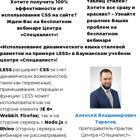
таблиц стилей?
Хотите получить 100%
Хотите все сразу и
эффективности от
красиво? – Узнайте
использования CSS на сайте?
решение Ваших
Ждем Вас на бесплатном
проблем на
вебинаре Центра
бесплатном
«Специалист»!
вебинаре
«Использование динамического языка стилевой
разметки на примере LESS» в Бауманском учебном
центре «Специалист»!
LESS
расширяет
CSS
за счет
динамических возможностей,
таких как переменные,
примешивания, операции и
функции. LESS может
использоваться как на
стороне клиента (
IE 6+
,
Алексей Владимирович
Webkit
,
Firefox
), так и на
Тарасов
,
стороне сервера, с
Node.js
и
преподаватель-практик
Rhino
(сторону сервера на
Центра
«Специалист»
вебинаре не рассматриваем).