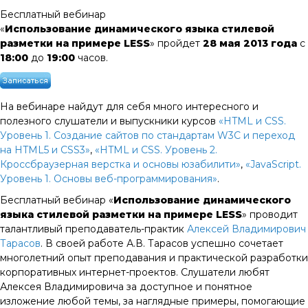
Бесплатный вебинар
«
Использование динамического языка стилевой
разметки на примере LESS
» пройдет
28 мая 2013 года
с
18:00
до
19:00
часов.
На вебинаре найдут для себя много интересного и
полезного слушатели и выпускники курсов
«HTML и CSS.
Уровень 1. Создание сайтов по стандартам W3C и переход
на HTML5 и CSS3»
,
«HTML и CSS. Уровень 2.
Кроссбраузерная верстка и основы юзабилити»
,
«JavaScript.
Уровень 1. Основы веб-программирования»
.
Бесплатный вебинар «
Использование динамического
языка стилевой разметки на примере LESS
» проводит
талантливый преподаватель-практик
Алексей Владимирович
Тарасов
. В своей работе А.В. Тарасов успешно сочетает
многолетний опыт преподавания и практической разработки
корпоративных интернет-проектов. Слушатели любят
Алексея Владимировича за доступное и понятное
изложение любой темы, за наглядные примеры, помогающие