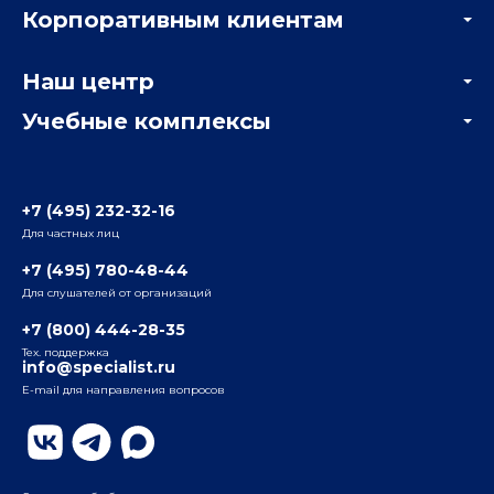
Корпоративным клиентам
Мастер-классы и вебинары
Корпоративным заказчикам
Онлайн-тестирование
Наш центр
Отзывы компаний
Учебные комплексы
Информация о центре
Отзывы слушателей
Белорусско-Савеловский
3-я ул. Ямского Поля, д. 32, 1-й подъезд, 5-й этаж
Наши преподаватели
+7 (495) 232-32-16
Для частных лиц
Радио
ул. Радио, д.24, корпус 1, 2-й подъезд, 2-й этаж
+7 (495) 780-48-44
Для слушателей от организаций
Таганский
+7 (800) 444-28-35
ул. Воронцовская, д. 35Б, корп.2, 5-й этаж
Тех. поддержка
info@specialist.ru
E-mail для направления вопросов
Бауманский
ул. Бауманская, д. 6, стр. 2, бизнес-центр «Виктория
Плаза», 4-й этаж