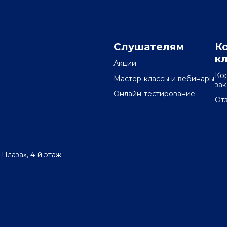
Слушателям
К
к
Акции
Ко
Мастер-классы и вебинары
за
Онлайн-тестирование
От
 Плаза», 4-й этаж