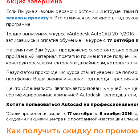
Акция завершена
Если Вы уже знакомы с возможностями и инструментами п
эскиза к проекту
"
». Это отличная возможность под рук
программе.
Только выпускникам курса «Autodesk AutoCAD 2017/2016 
записавшись и оплатив обучение на курсе с
17 октября 
На занятиях Вам будет предложено самостоятельно реши
пройденный материал, поэтапно применяя все полученные
конструкторам, архитекторам и дизайнерам, которые хотя
Результатом прохождения курса станет уверенное польз
портфолио. Ваши знания и навыки подтвердят престижно
Центр «Специалист», являясь авторизованным учебным це
сертифицированные компанией Autodesk преподаватели,
Хотите пользоваться Autocad на профессиональном 
*Сроки проведения акции – с
17 октября
по
8 ноября 2016
го
скидками и акциями центра и с программой «Настоящий Специа
Как получить скидку по промок