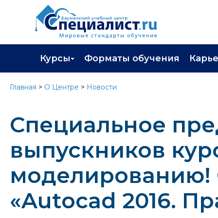
Курсы
Форматы обучения
Карь
Каталог курсов
Профор
Главная
>
О Центре
>
Новости
Повышение квалификации
Популя
Специальное пре
Профессиональная переподготовка
Трудоу
Экзамены вендоров
Работа 
выпускников курс
Программа лояльности
моделированию! 
Подарить сертификат на обучение
«Autocad 2016. П