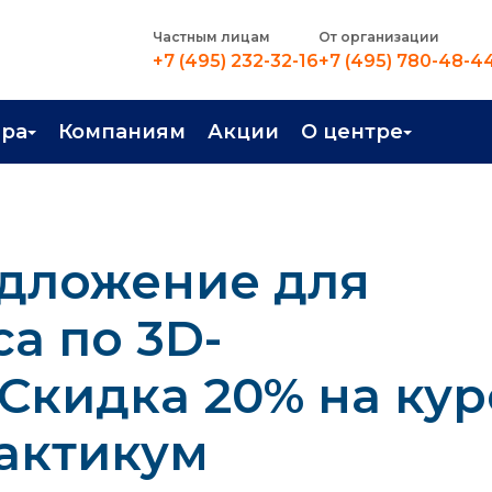
Частным лицам
От организации
+7 (495) 232-32-16
+7 (495) 780-48-4
ера
Компаниям
Акции
О центре
иентация
Контакты
рные профессии
Новости
дложение для
стройство
О центре
в Центре
Преподаватели
а по 3D-
Вакансии
Скидка 20% на кур
рактикум