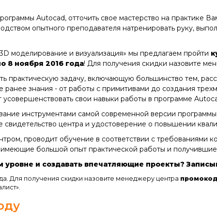
рограммы Autocad, отточить свое мастерство на практике Ва
оводством опытного преподавателя натренировать руку, вып
- 3D моделирование и визуализация» мы предлагаем пройти
к
по 8 ноября 2016 года
! Для получения скидки назовите м
ть практическую задачу, включающую большинство тем, рас
 ранее знания - от работы с примитивами до создания трех
т усовершенствовать свои навыки работы в программе Autoca
ование инструментами самой современной версии программы,
е свидетельство центра и удостоверение о повышении квал
нтром, проводит обучение в соответствии с требованиями 
 имеющие большой опыт практической работы и получившие 
уровне и создавать впечатляющие проекты? Записывай
да. Для получения скидки назовите менеджеру центра
промокод
лист».
оду