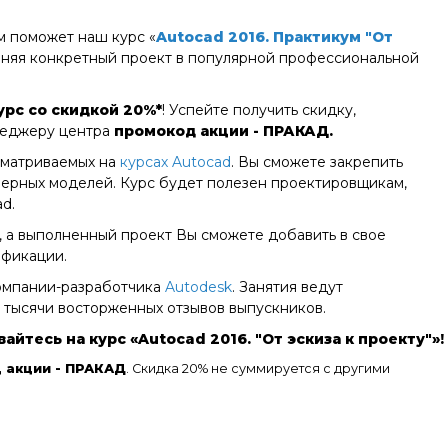
м поможет наш курс «
Autocad 2016. Практикум "От
олняя конкретный проект в популярной профессиональной
урс со скидкой 20%*
! Успейте получить скидку,
енеджеру центра
промокод акции - ПРАКАД.
сматриваемых на
курсах Autocad
. Вы сможете закрепить
мерных моделей. Курс будет полезен проектировщикам,
d.
 а выполненный проект Вы сможете добавить в свое
ификации.
компании-разработчика
Autodesk
. Занятия ведут
тысячи восторженных отзывов выпускников.
тесь на курс «Autocad 2016. "От эскиза к проекту"»!
 акции - ПРАКАД
. Скидка 20% не суммируется с другими