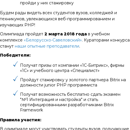
пройди у них стажировку
Будем рады видеть всех студентов вузов, колледжей и
техникумов, увлекающихся веб-программированием и
изучающих PHP!
Олимпиада пройдет
2 марта 2018 года
в учебном
комплексе
«Белорусско-Савеловский»
. Кураторами конкурса
станут
наши опытные преподаватели
.
Победители:
Получат призы от компании «1С-Битрикс», фирмы
«1С» и учебного центра «Специалист»
Пройдут стажировку у золотого партнера Bitrix на
должности junior PHP программиста
Получат возможность бесплатно сдать экзамен
"№1 Интеграция и настройка" и стать
сертифицированными разработчиками Bitrix
Framework
Правила участия:
В олимпиаде могут участвовать студенты вузов, получающие