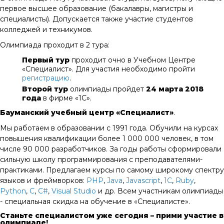
первое высшее образование (бакалавры, магистры и
специалисты). Допускается также участие студентов
колледжей и техникумов.
Олимпиада проходит в 2 тура:
Первый тур
проходит очно в Учебном Центре
«Специалист». Для участия необходимо пройти
регистрацию
.
Второй тур
олимпиады пройдет
24 марта 2018
года
в фирме «1С».
Бауманский учебный центр «Специалист»
.
Мы работаем в образовании с 1991 года. Обучили на курсах
повышения квалификации более 1 000 000 человек, в том
числе 90 000 разработчиков. За годы работы сформировали
сильную школу программирования с преподавателями-
практиками. Предлагаем курсы по самому широкому спектру
языков и фреймворков:
PHP
,
Java
,
Javascript
,
1C
,
Ruby
,
Python
,
C
,
C#
,
Visual Studio
и др. Всем участникам олимпиады
- специальная скидка на обучение в «Специалисте».
Станьте специалистом уже сегодня – прими участие в
олимпиаде!