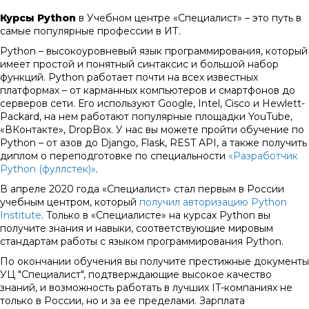
Курсы Python
в Учебном центре «Специалист» – это путь в
самые популярные профессии в ИТ.
Python – высокоуровневый язык программирования, который
имеет простой и понятный синтаксис и большой набор
функций. Python работает почти на всех известных
платформах – от карманных компьютеров и смартфонов до
серверов сети. Его используют Google, Intel, Cisco и Hewlett-
Packard, на нем работают популярные площадки YouTube,
«ВКонтакте», DropBox. У нас вы можете пройти обучение по
Python – от азов до Django, Flask, REST API, а также получить
диплом о переподготовке по специальности
«Разработчик
Python (фуллстек)»
.
В апреле 2020 года «Специалист» стал первым в России
учебным центром, который
получил авторизацию Python
Institute
. Только в «Специалисте» на курсах Python вы
получите знания и навыки, соответствующие мировым
стандартам работы с языком программирования Python.
По окончании обучения вы получите престижные документы
УЦ "Специалист", подтверждающие высокое качество
знаний, и возможность работать в лучших IT-компаниях не
только в России, но и за ее пределами. Зарплата