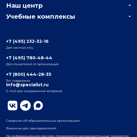
Наш центр
Отзывы компаний
Учебные комплексы
Информация о центре
Отзывы слушателей
Белорусско-Савеловский
3-я ул. Ямского Поля, д. 32, 1-й подъезд, 5-й этаж
Наши преподаватели
+7 (495) 232-32-16
Для частных лиц
Радио
ул. Радио, д.24, корпус 1, 2-й подъезд, 2-й этаж
+7 (495) 780-48-44
Для слушателей от организаций
Таганский
+7 (800) 444-28-35
ул. Воронцовская, д. 35Б, корп.2, 5-й этаж
Тех. поддержка
info@specialist.ru
E-mail для направления вопросов
Бауманский
ул. Бауманская, д. 6, стр. 2, бизнес-центр «Виктория
Плаза», 4-й этаж
Сведения об образовательных организациях
Вакансии для преподавателей
На информационном ресурсе применяются рекомендательные технологии