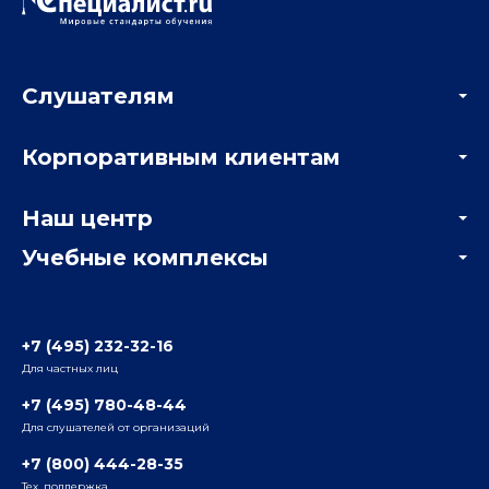
Слушателям
Акции
Корпоративным клиентам
Мастер-классы и вебинары
Корпоративным заказчикам
Онлайн-тестирование
Наш центр
Отзывы компаний
Учебные комплексы
Информация о центре
Отзывы слушателей
Белорусско-Савеловский
3-я ул. Ямского Поля, д. 32, 1-й подъезд, 5-й этаж
Наши преподаватели
+7 (495) 232-32-16
Для частных лиц
Радио
ул. Радио, д.24, корпус 1, 2-й подъезд, 2-й этаж
+7 (495) 780-48-44
Для слушателей от организаций
Таганский
+7 (800) 444-28-35
ул. Воронцовская, д. 35Б, корп.2, 5-й этаж
Тех. поддержка