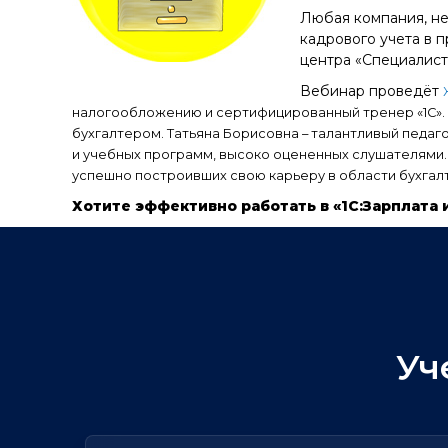
Любая компания, не
кадрового учета в 
центра «Специалист
Вебинар проведёт
налогообложению и сертифицированный тренер «1С». И
бухгалтером. Татьяна Борисовна – талантливый педаг
и учебных программ, высоко оцененных слушателями.
успешно построивших свою карьеру в области бухгал
Хотите эффективно работать в «1С:Зарплата
Уч