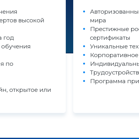
учения
Авторизованные
ертов высокой
мира
Престижные ро
а год
сертификаты
 обучения
Уникальные те
Корпоративное
я по
Индивидуальн
Трудоустройст
Программа при
йн, открытое или