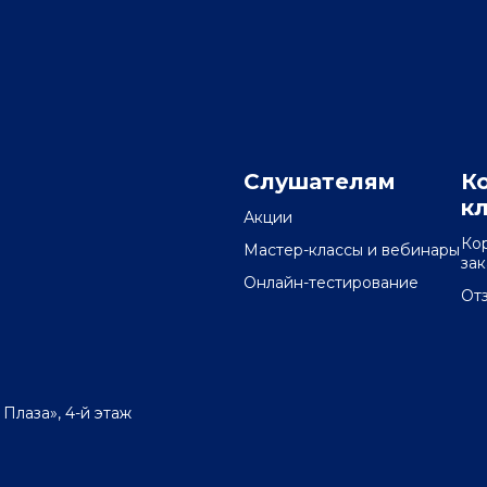
Слушателям
К
к
Акции
Ко
Мастер-классы и вебинары
за
Онлайн-тестирование
От
 Плаза», 4-й этаж