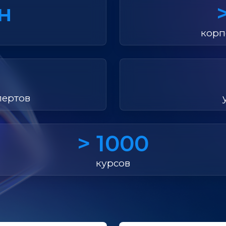
лн
корп
пертов
> 1000
курсов