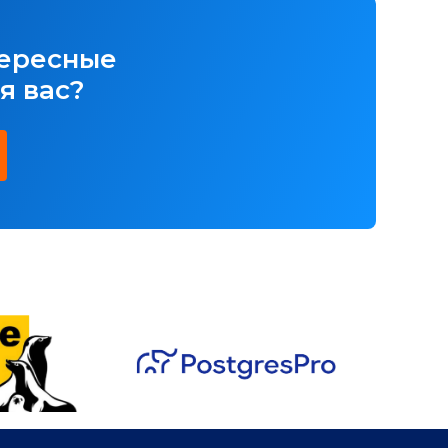
тересные
я вас?