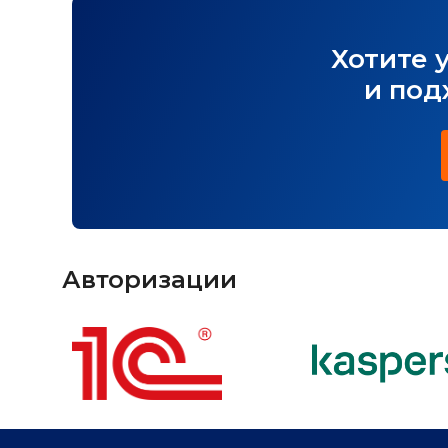
Хотите 
и под
Авторизации