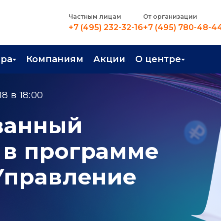
Частным лицам
От организации
+7 (495) 232-32-16
+7 (495) 780-48-4
ера
Компаниям
Акции
О центре
иентация
Контакты
8 в 18:00
рные профессии
Новости
ванный
стройство
О центре
 в программе
в Центре
Преподаватели
Вакансии
 Управление