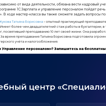
зависимо от вида деятельности, обязана вести кадровый уче
программе 1С:Зарплата и управление персоналом пойдет реч
». В ходе мастер-класса вы также сможете задать вопросы по
Жукова Татьяна Борисовна
– опытный практикующий преподавател
меет более чем двадцатилетний стаж работы в бухгалтерии, в т
ог, посвятивший преподаванию 10 лет своей жизни. Она разраб
 За время преподавания Татьяна Борисовна подготовила огромн
терского учёта и налогообложения.
 и Управление персоналом»? Запишитесь на бесплатны
ебный центр «Специали