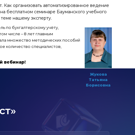
т. Как организовать автоматизированное ведение
ь на бесплатном семинаре Бауманского учебного
 теме нашему эксперту.
ь по бухгалтерскому учёту,
ом числе – 8 лет главным
отала множество методических пособий
ое количество специалистов,
й вебинар!
Жукова
Татьяна
Борисовна
ст»