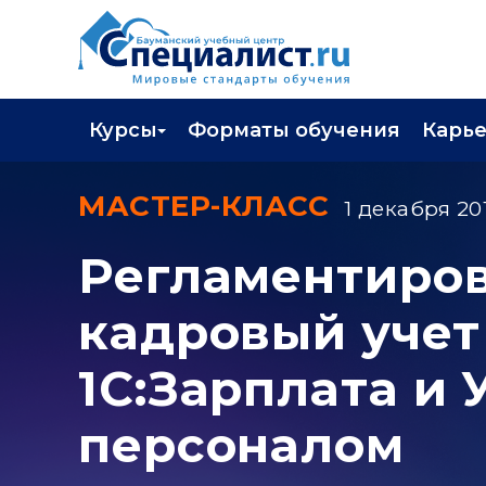
Курсы
Форматы обучения
Карь
Каталог курсов
Профор
МАСТЕР-КЛАСС
1 декабря 201
Повышение квалификации
Популя
Регламентиро
Профессиональная переподготовка
Трудоу
кадровый учет
Экзамены вендоров
Работа 
Программа лояльности
1С:Зарплата и
Подарить сертификат на обучение
персоналом