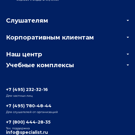
Слушателям
Акции
Корпоративным клиентам
Мастер-классы и вебинары
Корпоративным заказчикам
Онлайн-тестирование
Наш центр
Отзывы компаний
Учебные комплексы
Информация о центре
Отзывы слушателей
Белорусско-Савеловский
3-я ул. Ямского Поля, д. 32, 1-й подъезд, 5-й этаж
Наши преподаватели
+7 (495) 232-32-16
Для частных лиц
Радио
ул. Радио, д.24, корпус 1, 2-й подъезд, 2-й этаж
+7 (495) 780-48-44
Для слушателей от организаций
Таганский
+7 (800) 444-28-35
ул. Воронцовская, д. 35Б, корп.2, 5-й этаж
Тех. поддержка
info@specialist.ru