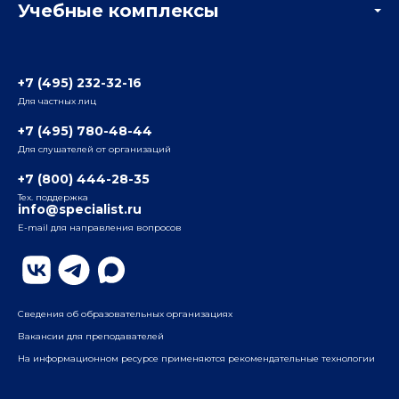
Учебные комплексы
Информация о центре
Отзывы слушателей
Белорусско-Савеловский
3-я ул. Ямского Поля, д. 32, 1-й подъезд, 5-й этаж
Наши преподаватели
+7 (495) 232-32-16
Для частных лиц
Радио
ул. Радио, д.24, корпус 1, 2-й подъезд, 2-й этаж
+7 (495) 780-48-44
Для слушателей от организаций
Таганский
+7 (800) 444-28-35
ул. Воронцовская, д. 35Б, корп.2, 5-й этаж
Тех. поддержка
info@specialist.ru
E-mail для направления вопросов
Бауманский
ул. Бауманская, д. 6, стр. 2, бизнес-центр «Виктория
Плаза», 4-й этаж
Сведения об образовательных организациях
Вакансии для преподавателей
На информационном ресурсе применяются рекомендательные технологии