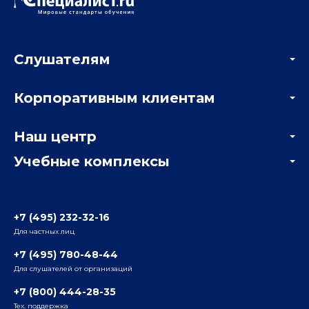
Слушателям
Акции
Корпоративным клиентам
Мастер-классы и вебинары
Корпоративным заказчикам
Онлайн-тестирование
Наш центр
Отзывы компаний
Учебные комплексы
Информация о центре
Отзывы слушателей
Белорусско-Савеловский
3-я ул. Ямского Поля, д. 32, 1-й подъезд, 5-й этаж
Наши преподаватели
+7 (495) 232-32-16
Для частных лиц
Радио
ул. Радио, д.24, корпус 1, 2-й подъезд, 2-й этаж
+7 (495) 780-48-44
Для слушателей от организаций
Таганский
+7 (800) 444-28-35
ул. Воронцовская, д. 35Б, корп.2, 5-й этаж
Тех. поддержка