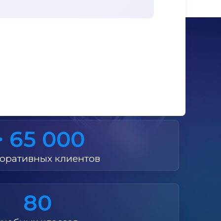
ст»
> 65 000
оративных клиентов
80