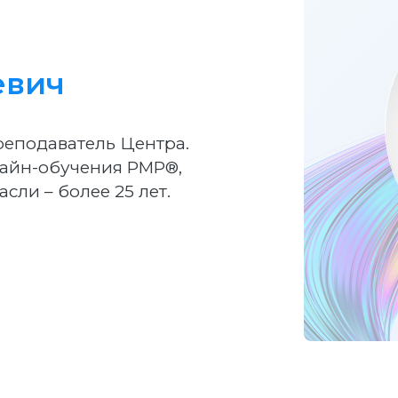
евич
реподаватель Центра.
айн-обучения PMP®,
асли – более 25 лет.