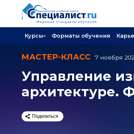
Курсы
Форматы обучения
Карь
Каталог курсов
Профор
МАСТЕР-КЛАСС
7 ноября 202
Повышение квалификации
Популя
Управление и
Профессиональная переподготовка
Трудоу
архитектуре. 
Экзамены вендоров
Работа 
Программа лояльности
Подарить сертификат на обучение
Поделиться