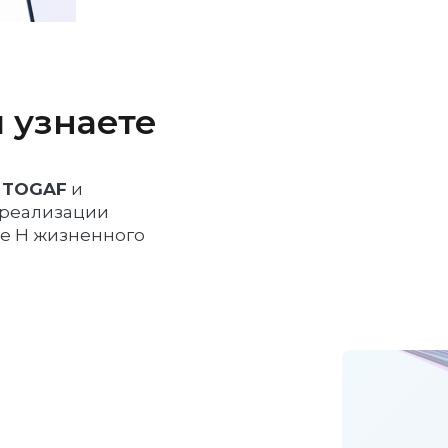
 узнаете
 TOGAF
и
 реализации
зе Н жизненного