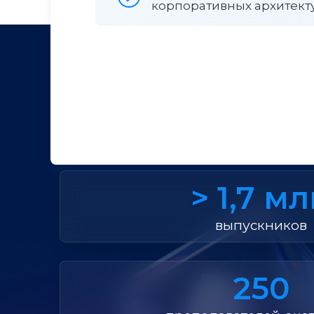
корпоративных архитект
Уч
> 1,7 м
выпускников
250