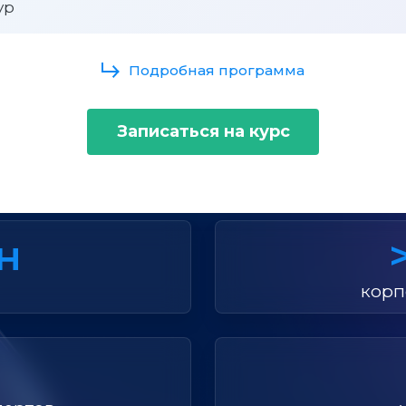
ур
Подробная программа
Записаться на курс
ебный центр «Специали
лн
корп