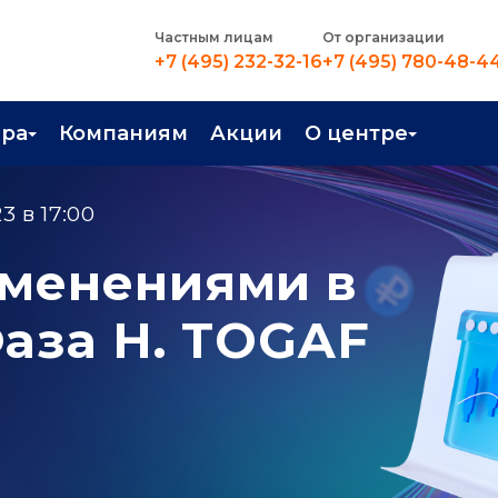
Частным лицам
От организации
+7 (495) 232-32-16
+7 (495) 780-48-4
ера
Компаниям
Акции
О центре
иентация
Контакты
3 в 17:00
рные профессии
Новости
зменениями в
стройство
О центре
Фаза H. TOGAF
в Центре
Преподаватели
Вакансии