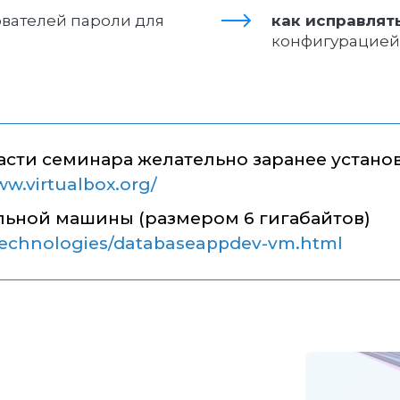
вателей пароли для
как исправлят
конфигурацией
сти семинара желательно заранее устано
ww.virtualbox.org/
льной машины (размером 6 гигабайтов)
/technologies/databaseappdev-vm.html