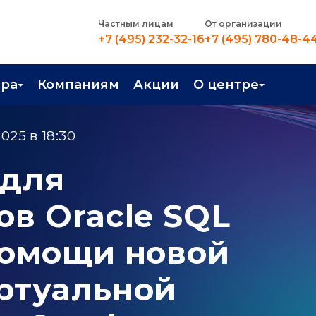
Частным лицам
От организации
+7 (495) 232-32-16
+7 (495) 780-48-4
ера
Компаниям
Акции
О центре
иентация
Контакты
025 в 18:30
рные профессии
Новости
 для
стройство
О центре
ов Oracle SQL
в Центре
Преподаватели
Вакансии
помощи новой
ртуальной