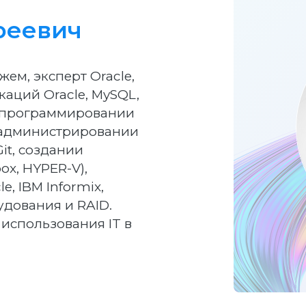
реевич
ем, эксперт Oracle,
аций Oracle, MySQL,
 в программировании
on, администрировании
Git, создании
ox, HYPER-V),
, IBM Informix,
дования и RAID.
использования IT в