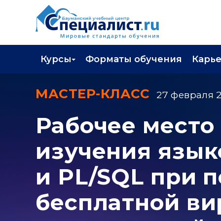
Курсы
Форматы обучения
Карь
Каталог курсов
Профор
МАСТЕР-КЛАСС
27 февраля 2
Повышение квалификации
Популя
Рабочее место
Профессиональная переподготовка
Трудоу
изучения язык
Экзамены вендоров
Работа 
Программа лояльности
и PL/SQL при 
Подарить сертификат на обучение
бесплатной ви