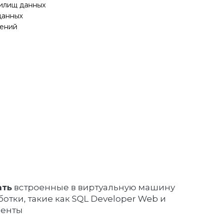
илищ данных
данных
жений
в
ать
встроенные в виртуальную машину
отки, такие как SQL Developer Web и
менты