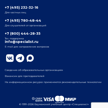
3-я ул. Ямского Поля, д. 32, 1-й подъезд, 5-й этаж
Наши преподаватели
+7 (495) 232-32-16
Для частных лиц
Радио
ул. Радио, д.24, корпус 1, 2-й подъезд, 2-й этаж
+7 (495) 780-48-44
Для слушателей от организаций
Таганский
+7 (800) 444-28-35
ул. Воронцовская, д. 35Б, корп.2, 5-й этаж
Тех. поддержка
info@specialist.ru
E-mail для направления вопросов
Бауманский
ул. Бауманская, д. 6, стр. 2, бизнес-центр «Виктория
Плаза», 4-й этаж
Сведения об образовательных организациях
Вакансии для преподавателей
На информационном ресурсе применяются рекомендательные технологии
© 1991–2026 Бауманский учебный центр «Специалист»