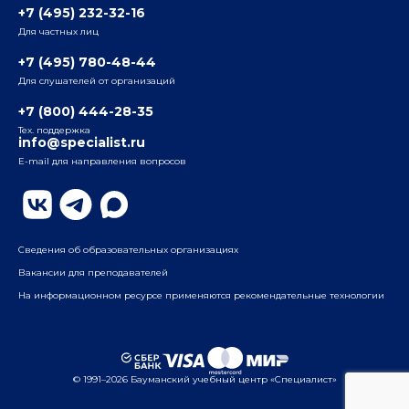
+7 (495) 232-32-16
Для частных лиц
Радио
ул. Радио, д.24, корпус 1, 2-й подъезд, 2-й этаж
+7 (495) 780-48-44
Для слушателей от организаций
Таганский
+7 (800) 444-28-35
ул. Воронцовская, д. 35Б, корп.2, 5-й этаж
Тех. поддержка
info@specialist.ru
E-mail для направления вопросов
Бауманский
ул. Бауманская, д. 6, стр. 2, бизнес-центр «Виктория
Плаза», 4-й этаж
Сведения об образовательных организациях
Вакансии для преподавателей
На информационном ресурсе применяются рекомендательные технологии
© 1991–2026 Бауманский учебный центр «Специалист»