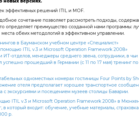
 новых версиях.
ек эффективных решений ITIL и MOF.
одобное сочетание позволяет рассмотреть подходы, содерж
, что определяет преимущество созданной нами программы: л
е места обеих методологий в эффективном управлении.
нингов в Бауманском учебном центре «Специалист»
мощью ITIL v.3 и Microsoft Operation Framework 2008»
 ИТ-отделов, менеджеры среднего звена, сотрудники, в чьи
л успешно прошедший в Германии (с 11 по 17 мая) тренинг по
абельных одноместных номерах гостиницы Four Points by Sh
оложение отеля предполагает хорошее транспортное сообще
а с экскурсиями и посещением музеев столицы Баварии.
ю ITIL v.3 и Microsoft Operation Framework 2008» в Мюнхене
, в который входит: обучение, учебные материалы, страховка
000 р.