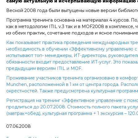
самую актуальную и исчерпывающую информацию о
Весной 2008 года были выпущены новые версии библиот
Программа тренинга основана на материалах 4 курсов. П
как в методологии ITIL v.3 так и в MOF2008 в комплексе
из обеих практик, сочетание подходов и ясное понимани
Как показывает практика проведения международных тре
необходимость в обучении «Эффективному управлению с по
испытывают топ- менеджеры, ИТ-директоры, руководители
обязанности входит предоставление ИТ-услуг. Это показа
предыдущим версиям ITIL и MOF.
Проживание участников тренинга организовано в комфорт
Munchen, расположенной в 1 км от центра города. Расп
окрестностей. Также предусмотрена культурная программ
Регистрация на тренинг «Эффективное управление с помощь
продлиться до 20.07.2008. Стоимость полного пакета услуг
(завтрак+обед), культурная программа + 1 экскурсия – 120.
07.06.2008