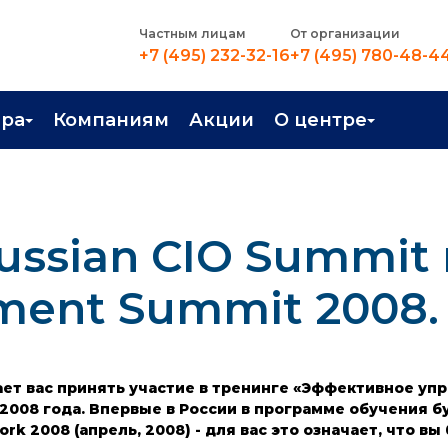
Частным лицам
От организации
+7 (495) 232-32-16
+7 (495) 780-48-4
ера
Компаниям
Акции
О центре
иентация
Контакты
рные профессии
Новости
ussian CIO Summit 
стройство
О центре
в Центре
Преподаватели
ment Summit 2008.
Вакансии
 вас принять участие в тренинге «Эффективное управ
а 2008 года. Впервые в России в программе обучения 
ework 2008 (апрель, 2008) - для вас это означает, что 