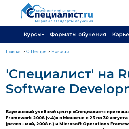
Курсы
Форматы обучения
Карь
Каталог курсов
Профор
Главная
>
О Центре
>
Новости
Повышение квалификации
Популя
'Специалист' на R
Профессиональная переподготовка
Трудоу
Экзамены вендоров
Работа 
Software Develop
Программа лояльности
Подарить сертификат на обучение
Бауманский учебный центр «Специалист» приглашает
Framework 2008 (v.4)» в Мюнхене с 23 по 30 август
(релиз - май, 2008 г.) и Microsoft Operations Fram