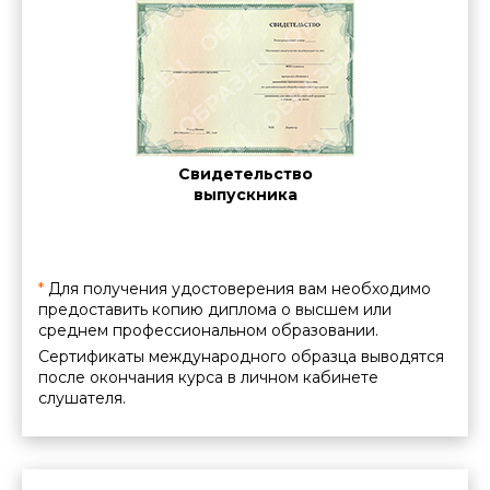
ние о
нии
ации
Cе
Свидетельство
межд
выпускника
*
Для получения удостоверения вам необходимо
предоставить копию диплома о высшем или
среднем профессиональном образовании.
Сертификаты международного образца выводятся
после окончания курса в личном кабинете
слушателя.