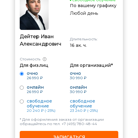
По вашему графику
Любой день
Дейтер Иван
Длительность:
Александрович
16 ак. ч.
Стоимость
Для физ.лиц
Для организаций*
очно
очно
26 990 ₽
30 990 ₽
онлайн
онлайн
26 990 ₽
30 990 ₽
свободное
свободное
обучение
обучение
20 240 ₽
(-25%)
23 240 ₽
(-25%)
* Для оформления заказа от организации
обращайтесь по тел.
+7 (495) 780-48-44
ЗАПИСАТЬСЯ