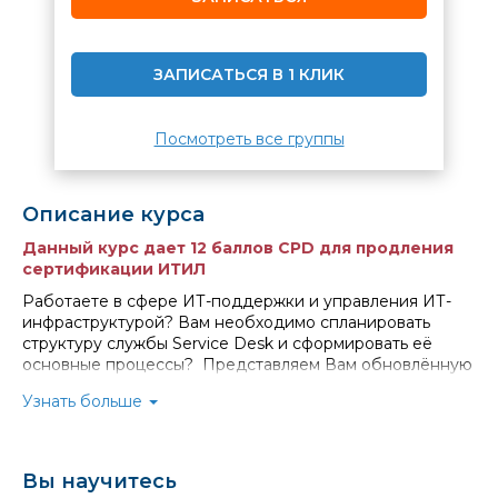
ЗАПИСАТЬСЯ В 1 КЛИК
Посмотреть все группы
Описание курса
Данный курс дает
12 баллов CPD
для продления
сертификации ИТИЛ
Работаете в сфере ИТ-поддержки и управления ИТ-
инфраструктурой? Вам необходимо спланировать
структуру службы Service Desk и сформировать её
основные процессы? Представляем Вам обновлённую
версию курса, составленного на основе материала
Узнать больше
ИТИЛ 4. Он опирается на передовые стандарты и
интегрирован в линейки профессионального развития
программистов, веб-разработчиков, аналитиков,
руководителей проектов и ИТ-подразделений.
Вы научитесь
По окончании обучения Вы сформируете целостное