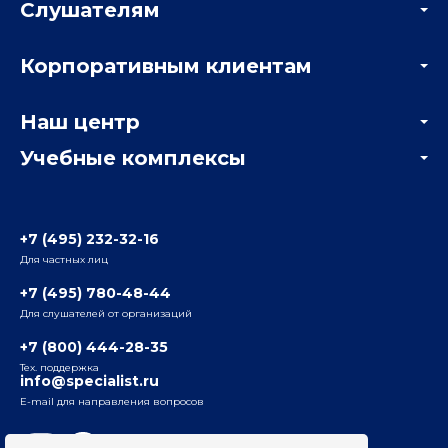
Слушателям
Акции
Корпоративным клиентам
Мастер-классы и вебинары
Корпоративным заказчикам
Онлайн-тестирование
Наш центр
Отзывы компаний
Учебные комплексы
Информация о центре
Отзывы слушателей
Белорусско-Савеловский
3-я ул. Ямского Поля, д. 32, 1-й подъезд, 5-й этаж
Наши преподаватели
+7 (495) 232-32-16
Для частных лиц
Радио
ул. Радио, д.24, корпус 1, 2-й подъезд, 2-й этаж
+7 (495) 780-48-44
Для слушателей от организаций
Таганский
+7 (800) 444-28-35
ул. Воронцовская, д. 35Б, корп.2, 5-й этаж
Тех. поддержка
info@specialist.ru
E-mail для направления вопросов
Бауманский
ул. Бауманская, д. 6, стр. 2, бизнес-центр «Виктория