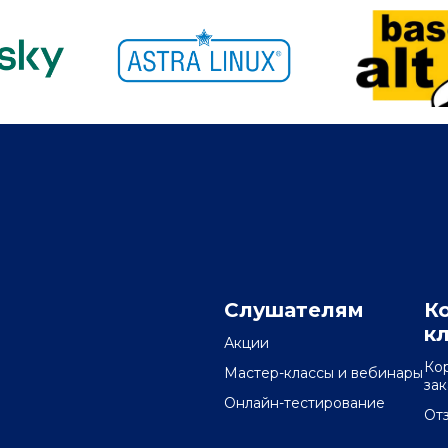
Слушателям
К
к
Акции
Ко
Мастер-классы и вебинары
за
Онлайн-тестирование
От