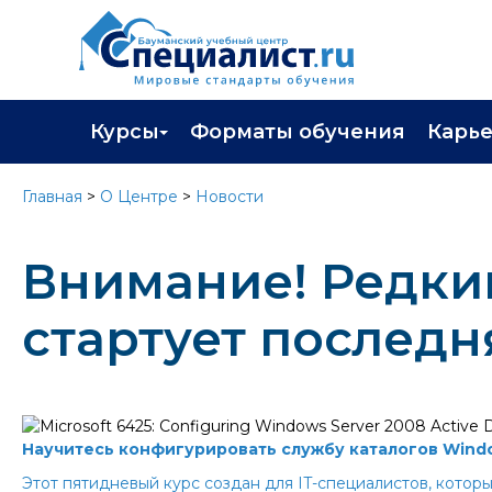
Курсы
Форматы обучения
Карь
Каталог курсов
Профор
Главная
>
О Центре
>
Новости
Повышение квалификации
Популя
Внимание! Редкий
Профессиональная переподготовка
Трудоу
Экзамены вендоров
Работа 
стартует последня
Программа лояльности
Подарить сертификат на обучение
Научитесь конфигурировать службу каталогов Window
Этот пятидневый курс создан для IT-специалистов, котор