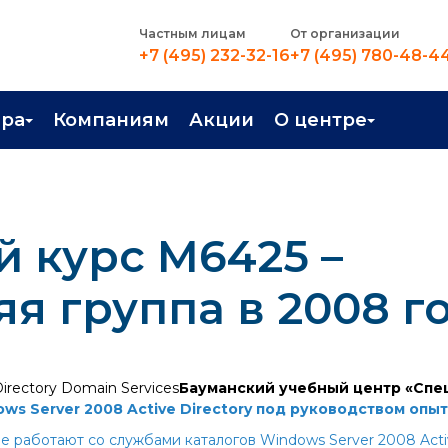
Частным лицам
От организации
+7 (495) 232-32-16
+7 (495) 780-48-4
ера
Компаниям
Акции
О центре
иентация
Контакты
рные профессии
Новости
 курс М6425 –
стройство
О центре
в Центре
Преподаватели
я группа в 2008 го
Вакансии
Бауманский учебный центр «Спец
s Server 2008 Active Directory под руководством опы
ые работают со службами каталогов Windows Server 2008 Acti